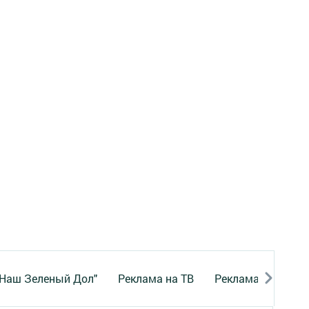
"Наш Зеленый Дол"
Реклама на ТВ
Реклама в газете