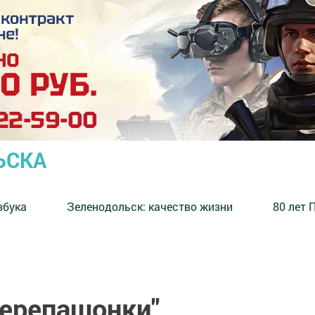
ЬСКА
збука
⁠Зеленодольск: качество жизни
80 лет 
ерепашонки"