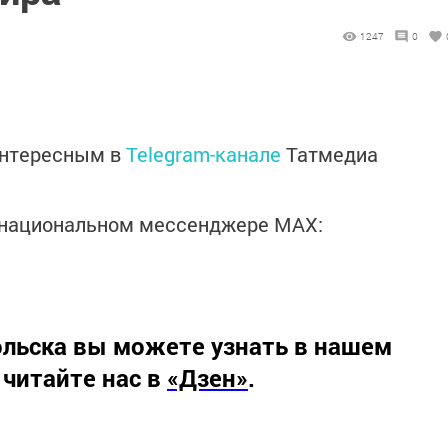
1247
0
интересным в
Telegram-канале
Татмедиа
в национальном мессенджере MАХ:
льска вы можете узнать в нашем
 читайте нас в
«Дзен»
.