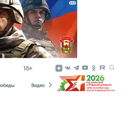
16+
Победы
Видео
Конкурсы
ЭтноДети