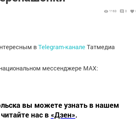
1163
0
интересным в
Telegram-канале
Татмедиа
в национальном мессенджере MАХ:
льска вы можете узнать в нашем
 читайте нас в
«Дзен»
.