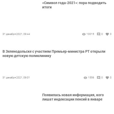
«Символ года-2021»: пора подводить
итоги
31 декабря 2021, 09:44
10015
0
0
В Зеленодольске с участием Премьер-министра РТ открыли
новую детскую поликлинику
31 декабря 2021, 09:01
1556
0
0
Появилась новая информация, кого
лишат индексации пенсий в январе