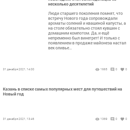
несколько десятилетий
Люди старшего поколения помнят, что
встречу Нового года сопровождали
ароматы солений и квашеной капусты, а
на столе обязательно стоял кувшин с
домашним компотом. Да, и ещё
непременно был винегрет! И только с
появлением в продаже майонеза настал
век оливье…
31 декабря 2021, 14:00
1665
0
0
Казань в списке самых популярных мест для путешествий на
Новый год
31 декабря 2021, 13:46
1369
0
0