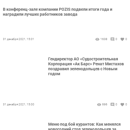
В конференц-зале компании POZIS подвели итоги года и
наградили лучших работников завода
31 декабря 2021, 15:01
1638
0
0
Гендиректор АО «Судостроительная
Корпорация «Ак Барс» Ренат Мистахов
поздравил зеленодольцев с Новым
годом
31 декабря 2021, 15:00
696
0
0
Меню под бой курантов: Как менялся
новогодний стол зеленодольцев за