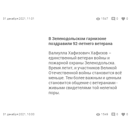
31 декабря 2021, 11:01
1547
0
0
В Зеленодольском гарнизоне
поздравили 92-летнего ветерана
Валиулла Хафизович Хафизов –
единственный ветеран войны и
пожарной охраны Зеленодольска.
Время летит, и участников Великой
Отечественной войны становится всё
меньше. Тем более важным и ценным
становится общение с ветеранами -
живыми свидетелями той нелегкой
поры.
31 декабря 2021, 10:00
1549
0
0