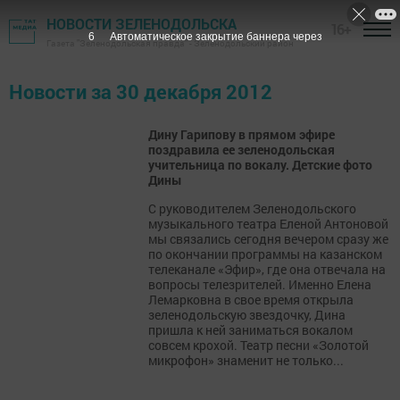
НОВОСТИ ЗЕЛЕНОДОЛЬСКА
16+
5
Автоматическое закрытие баннера через
Газета "Зеленодольская правда" - Зеленодольский район
Новости за 30 декабря 2012
Дину Гарипову в прямом эфире
поздравила ее зеленодольская
учительница по вокалу. Детские фото
Дины
С руководителем Зеленодольского
музыкального театра Еленой Антоновой
мы связались сегодня вечером сразу же
по окончании программы на казанском
телеканале «Эфир», где она отвечала на
вопросы телезрителей. Именно Елена
Лемарковна в свое время открыла
зеленодольскую звездочку, Дина
пришла к ней заниматься вокалом
совсем крохой. Театр песни «Золотой
микрофон» знаменит не только...