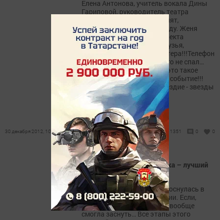
Елена Антонова, учитель вокала Дины
Гариповой, руководитель театра
«Золотой микрофон». Звонят,
поздравляют меня отовсюду. Женя
Аладинский, продюсер проекта
«Созвездие» из Казани, друзья,
музыканты из Москвы, Питера!!!Телефон
не умолкает, всю ночь никто не спал…
Это победа нашей школы, это такое
показательное и значимое событие!!!
Это тоже счастливое созвездие - звезды
так...
30 декабря 2012, 10:33
1351
0
0
Жительница Зеленодольска – лучший
голос России
Сегодня Дина Гарипова проснулась в
ранге лучшего голоса России. Если,
после вчерашнего финала, вообще
смогла заснуть… Все этапы этого