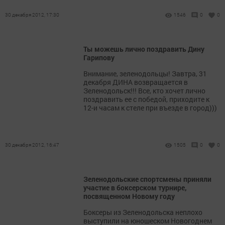
30 декабря 2012, 17:30
1546
0
0
Ты можешь лично поздравить Дину
Гарипову
Внимание, зеленодольцы! Завтра, 31
декабря ДИНА возвращается в
Зеленодольск!!! Все, кто хочет лично
поздравить ее с победой, приходите к
12-и часам к стеле при въезде в город)))
30 декабря 2012, 16:47
1505
0
0
Зеленодольские спортсмены приняли
участие в боксерском турнире,
посвященном Новому году
Боксеры из Зеленодольска неплохо
выступили на юношеском Новогоднем