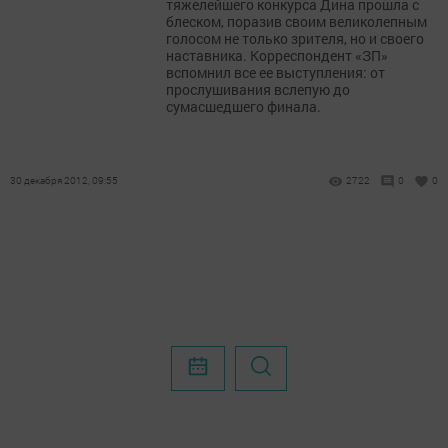
тяжелейшего конкурса Дина прошла с
блеском, поразив своим великолепным
голосом не только зрителя, но и своего
наставника. Корреспондент «ЗП»
вспомнил все ее выступления: от
прослушивания вслепую до
сумасшедшего финала.
30 декабря 2012, 09:55
2722
0
0