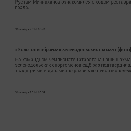
Рустам Минниханов ознакомился с ходом реставра
града.
30 ноября 2014, 06:41
«Золото» и «бронза» зеленодольских шахмат [фото]
На командном чемпионате Татарстана наши шахма
зеленодольских спортсменов ещё раз подтвердила,
традициями и динамично развивающейся молодеж
30 ноября 2014, 05:39