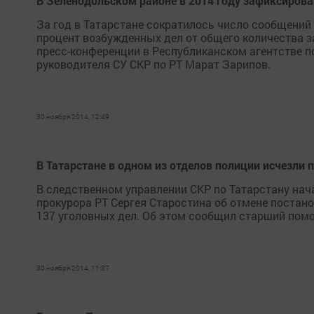
В Зеленодольском районе в 2014 году зафиксирова
За год в Татарстане сократилось число сообщений
процент возбужденных дел от общего количества з
пресс-конференции в Республиканском агентстве 
руководителя СУ СКР по РТ Марат Зарипов.
30 ноября 2014, 12:49
В Татарстане в одном из отделов полиции исчезли 
В следственном управлении СКР по Татарстану на
прокурора РТ Сергея Старостина об отмене постано
137 уголовных дел. Об этом сообщил старший пом
30 ноября 2014, 11:37