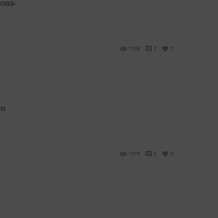
ова-
1008
0
0
ми
1079
0
0