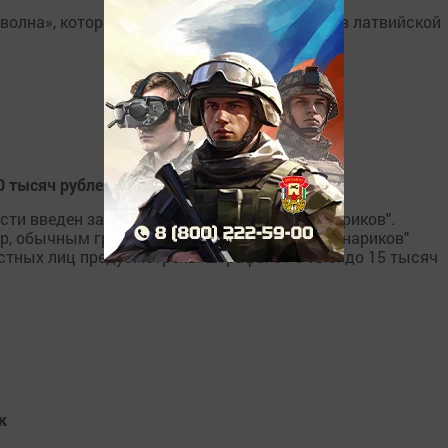
олна», который последние 13 лет проходил в латвийской
0 тысяч рублей
ти введен запрет на запуск "Небесных фонариков".
р, обычным гражданам запуск "небесных фонариков"
ностных лиц предусмотрены штрафы от 6 тыс. до 15 тысяч
к