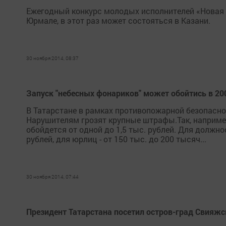
Ежегодный конкурс молодых исполнителей «Новая в
Юрмале, в этот раз может состояться в Казани.
30 ноября 2014, 08:37
Запуск "небесных фонариков" может обойтись в 20
В Татарстане в рамках противопожарной безопаснос
Нарушителям грозят крупные штрафы.Так, наприме
обойдется от одной до 1,5 тыс. рублей. Для долж
рублей, для юрлиц - от 150 тыс. до 200 тысяч...
30 ноября 2014, 07:44
Президент Татарстана посетил остров-град Свияжс