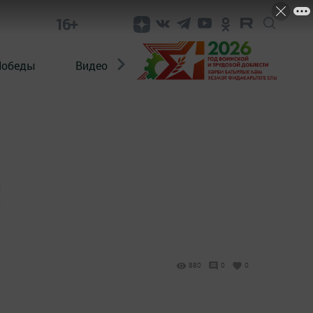
16+
Победы
Видео
Конкурсы
ЭтноДети
х
в
880
0
0