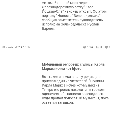
Автомобильный мост через
железнодорожную ветку "Казань-
Йошкар-Ола" наконец открыт. Об этом
порталу "Новости "Зеленодольска"
сообщил заместитель руководитель
исполкома Зеленодольска Руслан
Бареев.
30 октября 2014, 13:55
1364
0
0
Мобильный репортер: с улицы Карла
Маркса исчез кот [фото]
Вот такие снимки в нашу редакцию
прислал один из читателей. "С улицы
Карла Маркса исчез кот-музыкант.
Теперь его рояль находится в гордом
одиночестве" - написал зеленодолец.
Куда пропал полосатый музыкант, пока
остается загадкой.