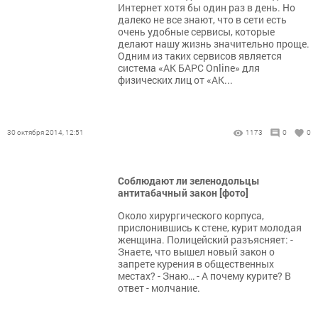
Интернет хотя бы один раз в день. Но
далеко не все знают, что в сети есть
очень удобные сервисы, которые
делают нашу жизнь значительно проще.
Одним из таких сервисов является
система «АК БАРС Online» для
физических лиц от «АК...
30 октября 2014, 12:51
1173
0
0
Соблюдают ли зеленодольцы
антитабачный закон [фото]
Около хирургического корпуса,
прислонившись к стене, курит молодая
женщина. Полицейский разъясняет: -
Знаете, что вышел новый закон о
запрете курения в общественных
местах? - Знаю… - А почему курите? В
ответ - молчание.