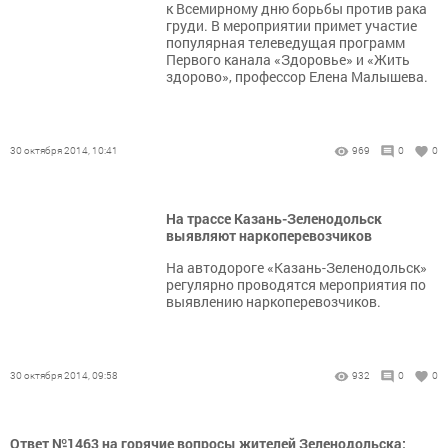
к Всемирному дню борьбы против рака
груди. В мероприятии примет участие
популярная телеведущая программ
Первого канала «Здоровье» и «Жить
здорово», профессор Елена Малышева.
30 октября 2014, 10:41
969
0
0
На трассе Казань-Зеленодольск
выявляют наркоперевозчиков
На автодороге «Казань-Зеленодольск»
регулярно проводятся мероприятия по
выявлению наркоперевозчиков.
30 октября 2014, 09:58
932
0
0
Ответ №1463 на горячие вопросы жителей Зеленодольска: