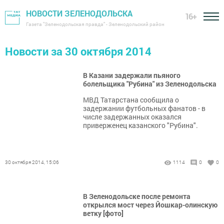
НОВОСТИ ЗЕЛЕНОДОЛЬСКА
16+
Газета "Зеленодольская правда" - Зеленодольский район
Новости за 30 октября 2014
В Казани задержали пьяного
болельщика "Рубина" из Зеленодольска
МВД Татарстана сообщила о
задержании футбольных фанатов - в
числе задержанных оказался
приверженец казанского "Рубина".
30 октября 2014, 15:06
1114
0
0
В Зеленодольске после ремонта
открылся мост через Йошкар-олинскую
ветку [фото]