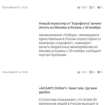
30 октября 2014, 13:24
1325
0
0
Новый лоукостер от "Аэрофлота" начнет
летать из Москвы в Казань с 30 ноября
Авиакомпания «Победа», являющаяся
единственным в России лоукостером от
компании «Аэрофлот», планирует
начать бюджетные авиаперевозки из
Москвы в Казань с 30 ноября, сообщает
портал ПроКазан.
30 октября 2014, 13:03
1022
0
0
«АК БАРС Online*»: банк там, где вам
удобно
Статистика показывает, что более 50
миллионов людей в России выходят в