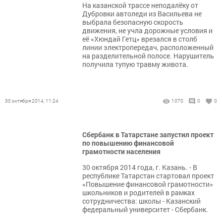
На казанской трассе неподалёку от
Дубровки автоледи из Васильева не
выбрала безопасную скорость
движения, не учла дорожные условия и
её «Хюндай Гетц» врезался в столб
линии электропередач, расположенный
на разделительной полосе. Нарушитель
получила тупую травму живота.
30 октября 2014, 11:24
1070
0
0
Сбербанк в Татарстане запустил проект
по повышению финансовой
грамотности населения
30 октября 2014 года, г. Казань. - В
республике Татарстан стартовал проект
«Повышение финансовой грамотности»
школьников и родителей в рамках
сотрудничества: школы - Казанский
федеральный университет - Сбербанк.