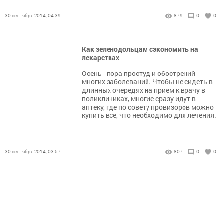
30 сентября 2014, 04:39
879
0
0
Как зеленодольцам сэкономить на
лекарствах
Осень - пора простуд и обострений
многих заболеваний. Чтобы не сидеть в
длинных очередях на прием к врачу в
поликлиниках, многие сразу идут в
аптеку, где по совету провизоров можно
купить все, что необходимо для лечения.
30 сентября 2014, 03:57
807
0
0