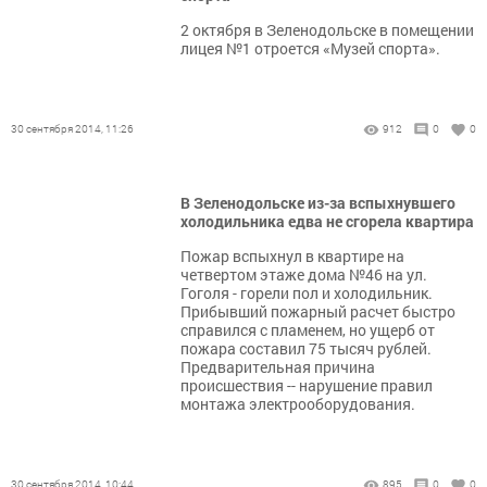
2 октября в Зеленодольске в помещении
лицея №1 отроется «Музей спорта».
30 сентября 2014, 11:26
912
0
0
В Зеленодольске из-за вспыхнувшего
холодильника едва не сгорела квартира
Пожар вспыхнул в квартире на
четвертом этаже дома №46 на ул.
Гоголя - горели пол и холодильник.
Прибывший пожарный расчет быстро
справился с пламенем, но ущерб от
пожара составил 75 тысяч рублей.
Предварительная причина
происшествия -- нарушение правил
монтажа электрооборудования.
30 сентября 2014, 10:44
895
0
0