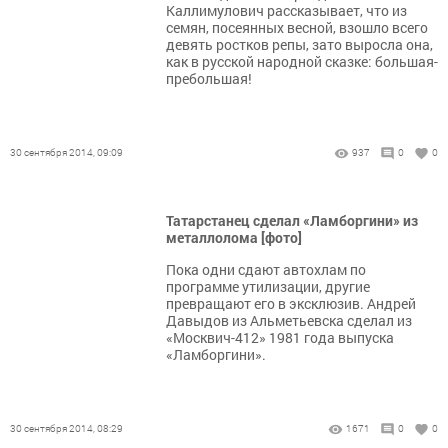
Каллимулович рассказывает, что из
семян, посеянных весной, взошло всего
девять ростков репы, зато выросла она,
как в русской народной сказке: большая-
пребольшая!
30 сентября 2014, 09:09
937
0
0
Татарстанец сделал «Ламборгини» из
металлолома [фото]
Пока одни сдают автохлам по
программе утилизации, другие
превращают его в эксклюзив. Андрей
Давыдов из Альметьевска сделал из
«Москвич-412» 1981 года выпуска
«Ламборгини».
30 сентября 2014, 08:29
1671
0
0