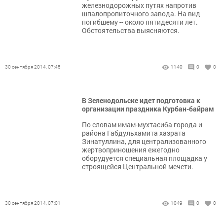
железнодорожных путях напротив
шпалопропиточного завода. На вид
погибшему -- около пятидесяти лет.
Обстоятельства выясняются.
30 сентября 2014, 07:45
1140
0
0
В Зеленодольске идет подготовка к
организации праздника Курбан-байрам
По словам имам-мухтасиба города и
района Габдульхамита хазрата
Зинатуллина, для централизованного
жертвоприношения ежегодно
оборудуется специальная площадка у
строящейся Центральной мечети.
30 сентября 2014, 07:01
1049
0
0