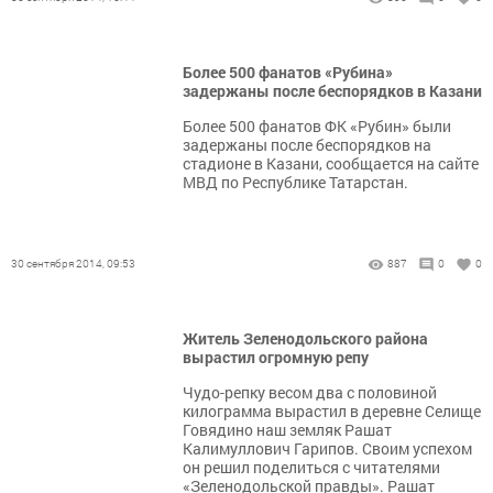
Более 500 фанатов «Рубина»
задержаны после беспорядков в Казани
Более 500 фанатов ФК «Рубин» были
задержаны после беспорядков на
стадионе в Казани, сообщается на сайте
МВД по Республике Татарстан.
30 сентября 2014, 09:53
887
0
0
Житель Зеленодольского района
вырастил огромную репу
Чудо-репку весом два с половиной
килограмма вырастил в деревне Селище
Говядино наш земляк Рашат
Калимуллович Гарипов. Своим успехом
он решил поделиться с читателями
«Зеленодольской правды». Рашат