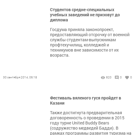
Студентов средне-специальных
учебных заведений не призовут до
диплома
Госдума приняла законопроект,
предоставляющий отсрочку от военной
службы студентам-выпускникам
профтехучилищ, колледжей и
техникумов вне зависимости от их
возраста.
30 сентября 2014, 06:18
820
0
0
Фестиваль вяленого гуся пройдет в
Казани
Также достигнута предварительная
договоренность о проведении в 2015
году турне United Buddy Bears
(содружество медведей Бадди). В
рамках программы развития туризма на