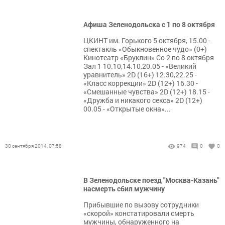
Афиша Зеленодольска с 1 по 8 октября
ЦКИНТ им. Горького 5 октября, 15.00 -
спектакль «Обыкновенное чудо» (0+)
Кинотеатр «Бруклин» Со 2 по 8 октября
Зал 1 10.10,14.10,20.05 - «Великий
уравнитель» 2D (16+) 12.30,22.25 -
«Класс коррекции» 2D (12+) 16.30 -
«Смешанные чувст­ва» 2D (12+) 18.15 -
«Дружба и никакого секса» 2D (12+)
00.05 - «Открытые окна»...
30 сентября 2014, 07:58
974
0
0
В Зеленодольске поезд "Москва-Казань"
насмерть сбил мужчину
Прибывшие по вызову сотрудники
«скорой» констатировали смерть
мужчины, обнаруженного на