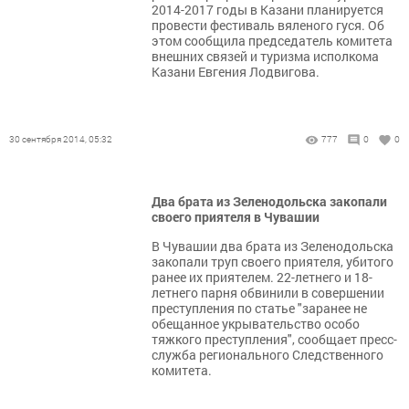
2014-2017 годы в Казани планируется
провести фестиваль вяленого гуся. Об
этом сообщила председатель комитета
внешних связей и туризма исполкома
Казани Евгения Лодвигова.
30 сентября 2014, 05:32
777
0
0
Два брата из Зеленодольска закопали
своего приятеля в Чувашии
В Чувашии два брата из Зеленодольска
закопали труп своего приятеля, убитого
ранее их приятелем. 22-летнего и 18-
летнего парня обвинили в совершении
преступления по статье "заранее не
обещанное укрывательство особо
тяжкого преступления", сообщает пресс-
служба регионального Следственного
комитета.