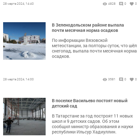
28 марта 2024, 14:40
4828
0
0
В Зеленодольском районе выпала
почти месячная норма осадков
По информации Вязовской
метеостанции, за полторы суток, что шёл
снегопад, выпала почти месячная норма
осадков.
28 марта 2024, 14:00
3581
0
0
В поселке Васильево постоят новый
детский сад
В Татарстане за год построят 11 новых
школ и 9 детских садов. Об этом
сообщил министр образования и науки
республики Ильсур Хадиуллин.