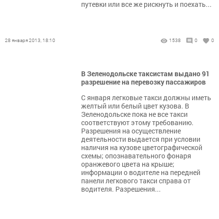
путевки или все же рискнуть и поехать...
28 января 2013, 18:10
1538
0
0
В Зеленодольске таксистам выдано 91
разрешение на перевозку пассажиров
С января легковые такси должны иметь
желтый или белый цвет кузова. В
Зеленодольске пока не все такси
соответствуют этому требованию.
Разрешения на осуществление
деятельности выдается при условии
наличия на кузове цветографической
схемы; опознавательного фонаря
оранжевого цвета на крыше;
информации о водителе на передней
панели легкового такси справа от
водителя. Разрешения...