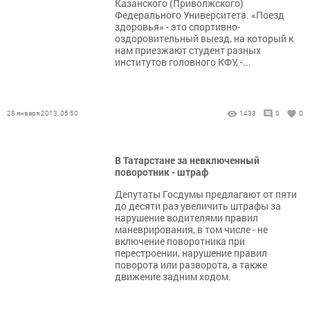
Казанского (Приволжского)
Федерального Университета. «Поезд
здоровья» - это спортивно-
оздоровительный выезд, на который к
нам приезжают студент разных
институтов головного КФУ, -...
28 января 2013, 05:50
1433
0
0
В Татарстане за невключенный
поворотник - штраф
Депутаты Госдумы предлагают от пяти
до десяти раз увеличить штрафы за
нарушение водителями правил
маневрирования, в том числе - не
включение поворотника при
перестроении, нарушение правил
поворота или разворота, а также
движение задним ходом.