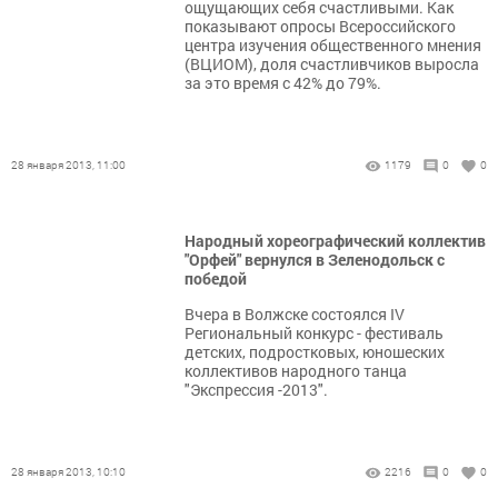
ощущающих себя счастливыми. Как
показывают опросы Всероссийского
центра изучения общественного мнения
(ВЦИОМ), доля счастливчиков выросла
за это время с 42% до 79%.
28 января 2013, 11:00
1179
0
0
Народный хореографический коллектив
"Орфей" вернулся в Зеленодольск с
победой
Вчера в Волжске состоялся IV
Региональный конкурс - фестиваль
детских, подростковых, юношеских
коллективов народного танца
"Экспрессия -2013".
28 января 2013, 10:10
2216
0
0