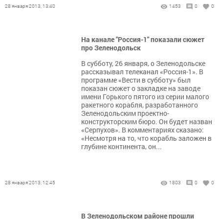
28 января 2013, 13:40
1453
0
0
На канале "Россия-1" показали сюжет
про Зеленодольск
В субботу, 26 января, о Зеленодольске
рассказывал телеканал «Россия-1». В
программе «Вести в субботу» был
показан сюжет о закладке на заводе
имени Горького пятого из серии малого
ракетного корабля, разработанного
Зеленодольским проектно-
конструкторским бюро. Он будет назван
«Серпухов». В комментариях сказано:
«Несмотря на то, что корабль заложен в
глубине континента, он...
28 января 2013, 12:45
1803
0
0
В Зеленодольском районе прошли