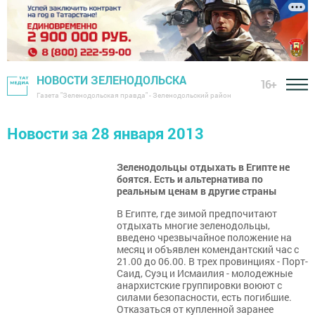
НОВОСТИ ЗЕЛЕНОДОЛЬСКА
16+
Газета "Зеленодольская правда" - Зеленодольский район
Новости за 28 января 2013
Зеленодольцы отдыхать в Египте не
боятся. Есть и альтернатива по
реальным ценам в другие страны
В Египте, где зимой предпочитают
отдыхать многие зеленодольцы,
введено чрезвычайное положение на
месяц и объявлен комендантский час с
21.00 до 06.00. В трех провинциях - Порт-
Саид, Суэц и Исмаилия - молодежные
анархистские группировки воюют с
силами безопасности, есть погибшие.
Отказаться от купленной заранее