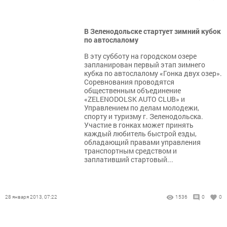
В Зеленодольске стартует зимний кубок
по автослалому
В эту субботу на городском озере
запланирован первый этап зимнего
кубка по автослалому «Гонка двух озер».
Соревнования проводятся
общественным объединение
«ZELENODOLSK AUTO CLUB» и
Управлением по делам молодежи,
спорту и туризму г. Зеленодольска.
Участие в гонках может принять
каждый любитель быстрой езды,
обладающий правами управления
транспортным средством и
заплативший стартовый...
28 января 2013, 07:22
1536
0
0