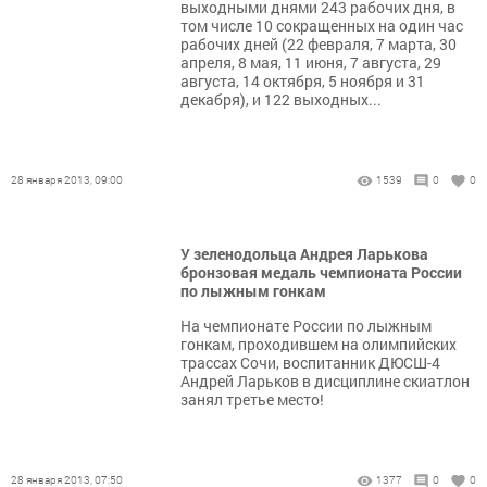
выходными днями 243 рабочих дня, в
том числе 10 сокращенных на один час
рабочих дней (22 февраля, 7 марта, 30
апреля, 8 мая, 11 июня, 7 августа, 29
августа, 14 октября, 5 ноября и 31
декабря), и 122 выходных...
28 января 2013, 09:00
1539
0
0
У зеленодольца Андрея Ларькова
бронзовая медаль чемпионата России
по лыжным гонкам
На чемпионате России по лыжным
гонкам, проходившем на олимпийских
трассах Сочи, воспитанник ДЮСШ-4
Андрей Ларьков в дисциплине скиатлон
занял третье место!
28 января 2013, 07:50
1377
0
0