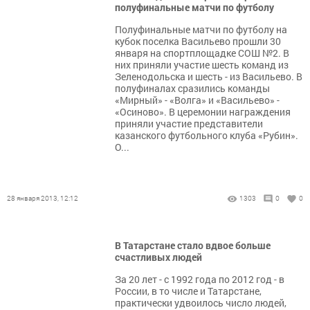
полуфинальные матчи по футболу
Полуфинальные матчи по футболу на
кубок поселка Васильево прошли 30
января на спортплощадке СОШ №2. В
них приняли участие шесть команд из
Зеленодольска и шесть - из Васильево. В
полуфиналах сразились команды
«Мирный» - «Волга» и «Васильево» -
«Осиново». В церемонии награждения
приняли участие представители
казанского футбольного клуба «Рубин».
О...
28 января 2013, 12:12
1303
0
0
В Татарстане стало вдвое больше
счастливых людей
За 20 лет - с 1992 года по 2012 год - в
России, в то числе и Татарстане,
практически удвоилось число людей,