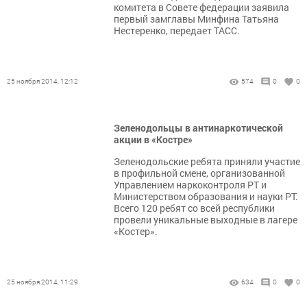
комитета в Совете федерации заявила
первый замглавы Минфина Татьяна
Нестеренко, передает ТАСС.
25 ноября 2014, 12:12
574
0
0
Зеленодольцы в антинаркотической
акции в «Костре»
Зеленодольские ребята приняли участие
в профильной смене, организованной
Управлением наркоконтроля РТ и
Министерством образования и науки РТ.
Всего 120 ребят со всей республики
провели уникальные выходные в лагере
«Костер».
25 ноября 2014, 11:29
634
0
0