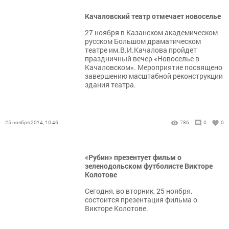
Качаловский театр отмечает новоселье
27 ноября в Казанском академическом
русском Большом драматическом
театре им.В.И.Качалова пройдет
праздничный вечер «Новоселье в
Качаловском». Мероприятие посвящено
завершению масштабной реконструкции
здания театра.
25 ноября 2014, 10:46
786
0
0
«Рубин» презентует фильм о
зеленодольском футболисте Викторе
Колотове
Сегодня, во вторник, 25 ноября,
состоится презентация фильма о
Викторе Колотове.