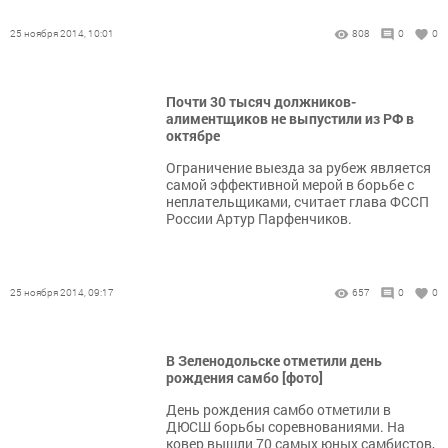
25 ноября 2014, 10:01
808
0
0
Почти 30 тысяч должников-
алиментщиков не выпустили из РФ в
октябре
Ограничение выезда за рубеж является
самой эффективной мерой в борьбе с
неплательщиками, считает глава ФССП
России Артур Парфенчиков.
25 ноября 2014, 09:17
657
0
0
В Зеленодольске отметили день
рождения самбо [фото]
День рождения самбо отметили в
ДЮСШ борьбы соревнованиями. На
ковер вышли 70 самых юных самбистов,