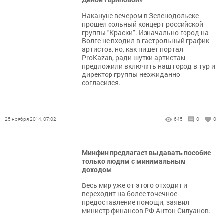
Накануне вечером в Зеленодольске
прошел сольный концерт российской
группы "Краски". Изначально город на
Волге не входил в гастрольный график
артистов, но, как пишет портал
ProKazan, ради шутки артистам
предложили включить наш город в тур и
директор группы неожиданно
согласился.
25 ноября 2014, 07:02
645
0
0
Минфин предлагает выдавать пособие
только людям с минимальным
доходом
Весь мир уже от этого отходит и
переходит на более точечное
предоставление помощи, заявил
министр финансов РФ Антон Силуанов.