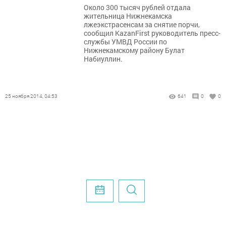
Около 300 тысяч рублей отдала
жительница Нижнекамска
лжеэкстрасенсам за снятие порчи,
сообщил KazanFirst руководитель пресс-
службы УМВД России по
Нижнекамскому району Булат
Набиуллин.
25 ноября 2014, 04:53
641
0
0