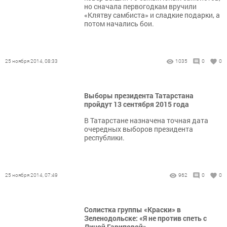
но сначала первогодкам вручили
«Клятву самбиста» и сладкие подарки, а
потом начались бои.
25 ноября 2014, 08:33
1035
0
0
Выборы президента Татарстана
пройдут 13 сентября 2015 года
В Татарстане назначена точная дата
очередных выборов президента
республики.
25 ноября 2014, 07:49
962
0
0
Солистка группы «Краски» в
Зеленодольске: «Я не против спеть с
Диной Гариповой»