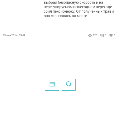
выбрал безопасную скорость и на
нерегулируемом пешеходном переходе
сбил пенсионерку. От полученных травм
она скончалась на месте.
23 мая 2014, 03:49
723
0
0