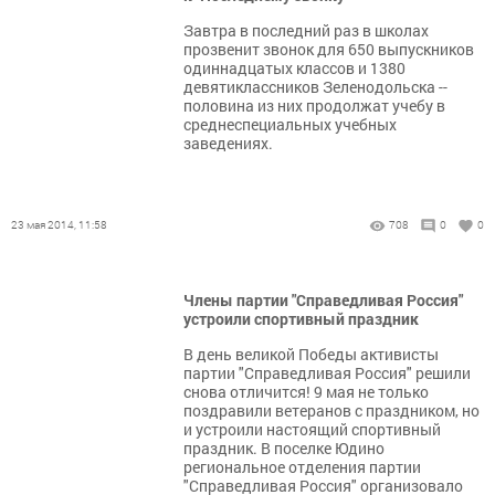
Завтра в последний раз в школах
прозвенит звонок для 650 выпускников
одиннадцатых классов и 1380
девятиклассников Зеленодольска --
половина из них продолжат учебу в
среднеспециальных учебных
заведениях.
23 мая 2014, 11:58
708
0
0
Члены партии "Справедливая Россия"
устроили спортивный праздник
В день великой Победы активисты
партии "Справедливая Россия" решили
снова отличится! 9 мая не только
поздравили ветеранов с праздником, но
и устроили настоящий спортивный
праздник. В поселке Юдино
региональное отделения партии
"Справедливая Россия" организовало