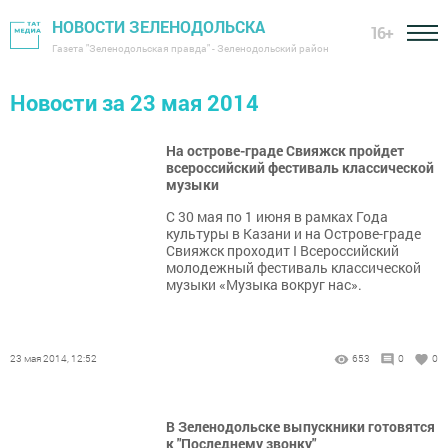
НОВОСТИ ЗЕЛЕНОДОЛЬСКА
16+
Газета "Зеленодольская правда" - Зеленодольский район
Новости за 23 мая 2014
На острове-граде Свияжск пройдет
всероссийский фестиваль классической
музыки
C 30 мая по 1 июня в рамках Года
культуры в Казани и на Острове-граде
Свияжск проходит I Всероссийский
молодежный фестиваль классической
музыки «Музыка вокруг нас».
23 мая 2014, 12:52
653
0
0
В Зеленодольске выпускники готовятся
к "Последнему звонку"