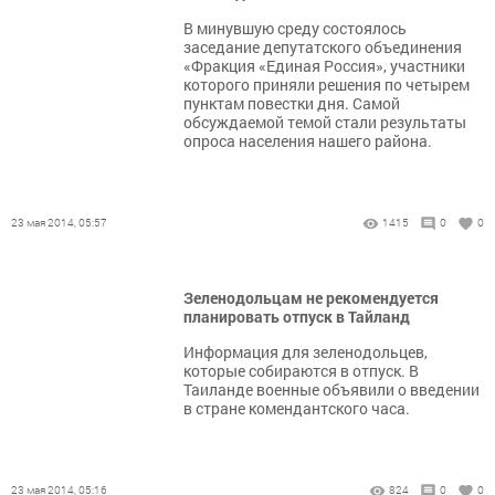
В минувшую среду состоялось
заседание депутатского объединения
«Фракция «Единая Россия», участники
которого приняли решения по четырем
пунктам повестки дня. Самой
обсуждаемой темой стали результаты
опроса населения нашего района.
23 мая 2014, 05:57
1415
0
0
Зеленодольцам не рекомендуется
планировать отпуск в Тайланд
Информация для зеленодольцев,
которые собираются в отпуск. В
Таиланде военные объявили о введении
в стране комендантского часа.
23 мая 2014, 05:16
824
0
0