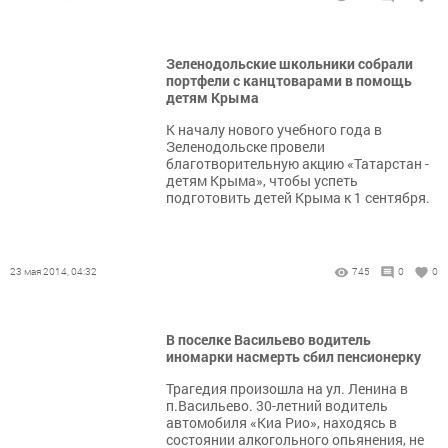
Зеленодольские школьники собрали
портфели с канцтоварами в помощь
детям Крыма
К началу нового учебного года в
Зеленодольске провели
благотворительную акцию «Татарстан -
детям Крыма», чтобы успеть
подготовить детей Крыма к 1 сентября.
23 мая 2014, 04:32
745
0
0
В поселке Васильево водитель
иномарки насмерть сбил пенсионерку
Трагедия произошла на ул. Ленина в
п.Васильево. 30-летний водитель
автомобиля «Киа Рио», находясь в
состоянии алкогольного опьянения, не