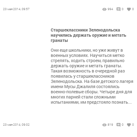
23 мая 2014, 09:57
994
0
0
Старшеклассники Зеленодольска
научились держать оружие и метать
гранаты
Они еще школьники, но уже живут в
военных условиях. Научиться метко
стрелять, ходить строем, правильно
держать оружие и метать гранаты.
Такая возможность в очередной раз
появилась у старшеклассников
Зеленодольска. На базе детского лагеря
имени Мусы Джалиля состоялись
военно-полевые сборы. Четыре дня для
многих парней стали сложными
испытаниями, им предстояло познать...
23 мая 2014, 09:02
819
0
0