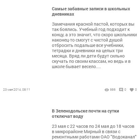
Самые забавные записи в школьных
дневниках
Замечания красной пастой, которых вы
так боялись. Учебный год подходит к
концу, а это значит, что скоро школьники
наконец-то смогут с чистой душой
отбросить подальше все учебники,
тетрадки и дневники на целых три
месяца. Вряд ли дети будут сильно
скучать по своим классам, но ведь и в
школе бывает весело....
23 мая 2014, 08:11
986
0
0
В Зеленодольске почти на сутки
отключат воду
23 мая с 22 часов по 24 мая до 18 часов
в микрорайоне Мирный в связи с
ремонтными работами ОАО "Водоканал"