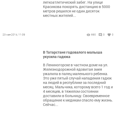
легкоатлетический забег. На улице
Красикова покорять дистанцию в 5000
метров решился не один десяток
местных жителей...
23 мая 2014, 11:09
690
0
0
В Татарстане годовалого малыша
укусила гадюка
В Лениногорске в частном доме на ул.
Железнодорожной ядовитая змея
ужалила в палец маленького ребенка.
Это уже пятый случай нападения гадюк
на людей в республике за последний
месяц. Мальчика, которому всего 1 год и
4 месяцев, в тяжелом состоянии
доставили в больницу. Своевременное
обращение к медикам спасло ему жизнь.
Сейчас...