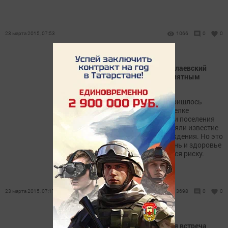
23 марта 2015, 07:53
1066
0
0
Жители поселка Новониколаевский
крайне обеспокоены неприятным
известием [фото]
Из-за угрозы обрушения пришлось
закрыть детский сад в поселке
Новониколаевский. Жители поселения
очень болезненно восприняли известие
о закрытии детского учреждения. Но это
мера оправдана, ведь жизнь и здоровье
детей не могут подвергаться риску.
23 марта 2015, 07:17
3698
0
0
В Зеленодольске состоится встреча