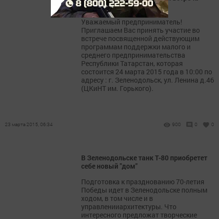
предпринимателей
Уважаемый предприниматель!
Приглашаем Вас принять участие во
встрече посвященной действующим
программам поддержки малого и
среднего предпринимательства
Республики Татарстан, которая
состоится 24 марта 2015 года в 10:00 по
адресу : г. Зеленодольск, ул. Ленина д.46
(ЦКиНТ им. Горького).
23 марта 2015, 06:34
900
0
0
В Зеленодольске танк Т-80 приобретет
себе новый "дом"
Подготовка к празднованию 70-летия
Победы идет в Зеленодольске полным
ходом, в том числе и в
управленииархитектуры. Что
интересного предложат творческие