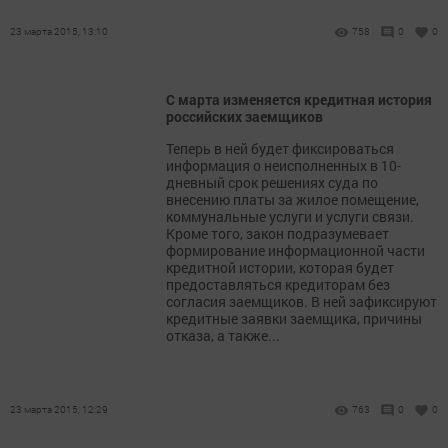
23 марта 2015, 13:10
758
0
0
С марта изменяется кредитная история
российских заемщиков
Теперь в ней будет фиксироваться
информация о неисполненных в 10-
дневный срок решениях суда по
внесению платы за жилое помещение,
коммунальные услуги и услуги связи.
Кроме того, закон подразумевает
формирование информационной части
кредитной истории, которая будет
предоставляться кредиторам без
согласия заемщиков. В ней зафиксируют
кредитные заявки заемщика, причины
отказа, а также...
23 марта 2015, 12:29
763
0
0