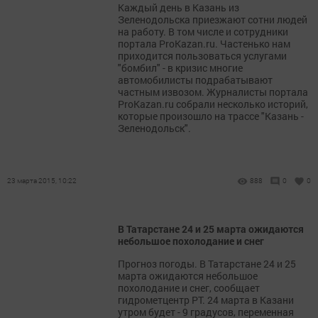
Каждый день в Казань из
Зеленодольска приезжают сотни людей
на работу. В том числе и сотрудники
портала ProKazan.ru. Частенько нам
приходится пользоваться услугами
"бомбил" - в кризис многие
автомобилисты подрабатывают
частным извозом. Журналисты портала
ProKazan.ru собрали несколько историй,
которые произошло на трассе "Казань -
Зеленодольск".
23 марта 2015, 10:22
888
0
0
В Татарстане 24 и 25 марта ожидаются
небольшое похолодание и снег
Прогноз погоды. В Татарстане 24 и 25
марта ожидаются небольшое
похолодание и снег, сообщает
гидрометцентр РТ. 24 марта в Казани
утром будет - 9 градусов, переменная