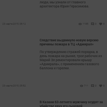
люди, мы узнали от главного
архитектора Юрия Герасимова.
23 марта 2015, 06:12
1185
0
0
Следствие выдвинуло новую версию
причины пожара в ТЦ «Адмирал»
По утверждению стражей порядка, в
день пожара на рынке, трое рабочих из
Марий Эл ремонтировали крышу
«Адмирала», с применением газового
баллона и горелки.
23 марта 2015, 05:52
711
0
0
В Казани 63-летнего мужчину осудят за
убийстве двух его сыновей