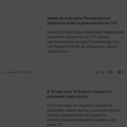
Министр культуры России урезал
зарплаты всем подчиненным на 10%
Министр культуры Владимир Мединский
сократил зарплаты на 10% всему
центральному аппарату министерства
«от заместителей до уборщиц», пишут
«Известия».
23 марта 2015, 08:36
789
0
0
В Татарстане 18 апреля откроется
весенний сезон охоты
В Татарстане на 10 дней откроется
весенний сезон охоты, сообщает пресс-
служба управления по охране и
использованию объектов животного
мира РТ.