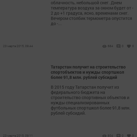
облачность, небольшой снег. Днем
температура воздуха за окном будет от -
2 до +1 градуса, ясно, временами снег.
Вечером столбик термометра опустится
до -...
23 марта 2015, 09:44
684
0
0
Татарстан получит на строительство
спортобъектов и нужды спортшкол
более 91,8 млн. рублей субсидий
В 2015 году Татарстан получит из
федерального бюджета на
строительство спортивных объектов и
нужды специализированных
футбольных спортшкол более 91,8 млн.
рублей субсидий.
23 марта 2015, 09:11
804
0
0