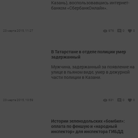
Казань), воспользовавшись интернет­
банком «СбербанкОнлайн».
23 марта 2015, 11:27
976
0
0
В Татарстане в отделе полиции умер
задержанный
Мужчина, задержанный за появление на
улице в пьяном виде, умер в дежурной
части полиции в Казани.
23 марта 2015, 10:59
631
0
0
Истории зеленодольских «бомбил»:
оплата по феншую и «народный
инспектор» для инспектора ГИБДД