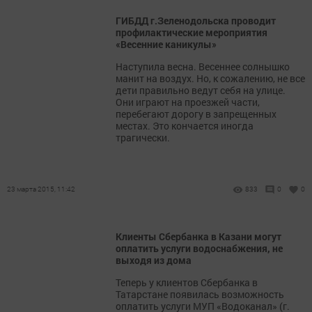
ГИБДД г.Зеленодольска проводит
профилактические мероприятия
«Весенние каникулы»
Наступила весна. Весеннее солнышко
манит на воздух. Но, к сожалению, не все
дети правильно ведут себя на улице.
Они играют на проезжей части,
перебегают дорогу в запрещенных
местах. Это кончается иногда
трагически.
23 марта 2015, 11:42
833
0
0
Клиенты Сбербанка в Казани могут
оплатить услуги водоснабжения, не
выходя из дома
Теперь у клиентов Сбербанка в
Татарстане появилась возможность
оплатить услуги МУП «Водоканал» (г.