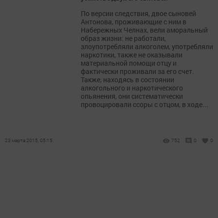
По версии следствия, двое сыновей
Антонова, проживающие с ним в
Набережных Челнах, вели аморальный
образ жизни: не работали,
злоупотребляли алкоголем, употребляли
наркотики, также не оказывали
материальной помощи отцу и
фактически проживали за его счет.
Также, находясь в состоянии
алкогольного и наркотического
опьянения, они систематически
провоцировали ссоры с отцом, в ходе...
23 марта 2015, 05:15
752
0
0