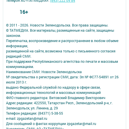
Телефон АО «ТАТМЕДИА»:
(843) 222 09 84
16+
© 2011 - 2026. Новости Зеленодольска. Все права защищены.
© ТАТМЕДИА. Все материалы, размещенные на сайте, защищены
законом.
Перепечатка, воспроизведение и распространение в любом объеме
информации,
размещенной на сайте, возможна только с письменного согласия
редакций СМИ.
При поддержке Республиканского агентства по печати и массовым
коммуникациям.
Наименование СМИ: Новости Зеленодольска
№ свидетельства о регистрации СМИ, дата: Эл № ФС77-54891 от 26
июля 2013 г.
выдано Федеральной службой по надзору в сфере связи,
информационных технологий и массовых коммуникаций
ФИО главного редактора: Витовский Владимир Викторович
Адрес редакции: 422550, Татарстан Респ., Зеленодольский р-н, г.
Зеленодольск, ул. Ленина, д. 29
Телефон редакции: (84371) 5-38-55
e-mail: zpgazetan@mail.ru
Для сообщений о фактах коррупции zpgazetar@mail.ru
Учредитель СМИ: АО «ТАТМЕДИА»