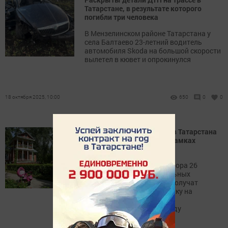
Татарстане, в результате которого
погибли три человека
В Мензелинском районе Татарстана у
села Балтаево 23-летний водитель
автомобиля Skoda на большой скорости
вылетел в кювет и опрокинулся
18 октября 2025, 10:00
650
0
0
26 туристических проектов Татарстана
получат господдержку в рамках
нацпроекта
По итогам конкурсного отбора 26
проектов из 10 муниципальных
образований Татарстана получат
государственную поддержку на
развитие туристической
инфраструктуры в 2025 году