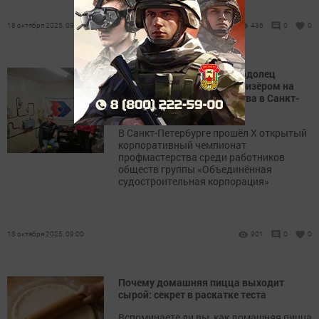
18 октября 2025, 09:30
436
0
0
«Азарт на все 100!»: зеленодолец
Дмитрий Шешокин стал призёром на
чемпионате профмастерства в Санкт-
Петербурге
В Санкт-Петербурге прошёл Х открытый
корпоративный чемпионат
профмастерства среди работников
обществ группы «Объединённая
судостроительная корпорация»
18 октября 2025, 09:00
901
0
0
Почему домашняя пицца выходит
сырой: секрет в раскатке теста
Вспоминаете ли вы, как домашняя пицца