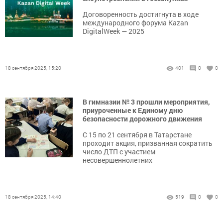
Договоренность достигнута в ходе
международного форума Kazan
DigitalWeek — 2025
18 сентября 2025, 15:20
401
0
0
В гимназии № 3 прошли мероприятия,
приуроченные к Единому дню
безопасности дорожного движения
С 15 по 21 сентября в Татарстане
проходит акция, призванная сократить
число ДТП с участием
несовершеннолетних
18 сентября 2025, 14:40
519
0
0