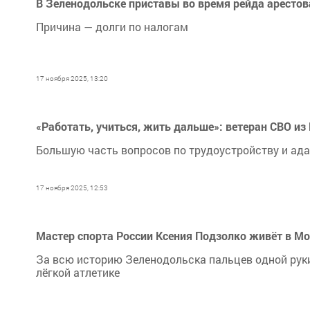
В Зеленодольске приставы во время рейда аресто
Причина — долги по налогам
17 ноября 2025, 13:20
«Работать, учиться, жить дальше»: ветеран СВО из
Большую часть вопросов по трудоустройству и ад
17 ноября 2025, 12:53
Мастер спорта России Ксения Подзолко живёт в Мо
За всю историю Зеленодольска пальцев одной руки 
лёгкой атлетике