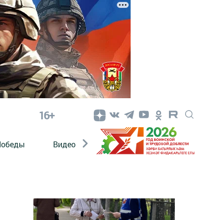
16+
Победы
Видео
Конкурсы
ЭтноДети