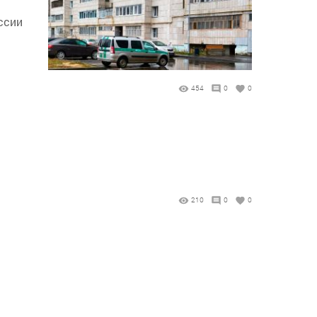
ссии
454
0
0
210
0
0