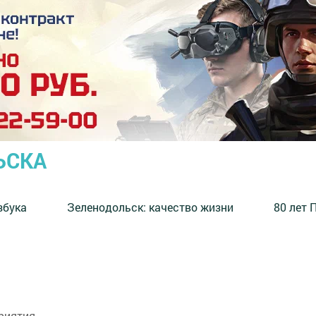
ЬСКА
збука
⁠Зеленодольск: качество жизни
80 лет 
риятия