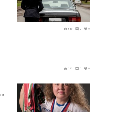
539
0
0
243
0
0
 в