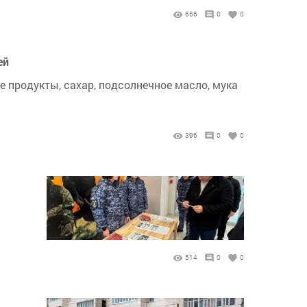
666
0
0
ей
е продукты, сахар, подсолнечное масло, мука
396
0
0
514
0
0