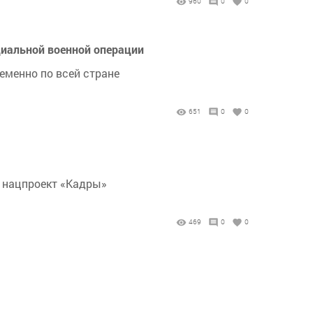
960
0
0
циальной военной операции
ременно по всей стране
651
0
0
в нацпроект «Кадры»
469
0
0