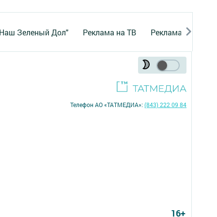
"Наш Зеленый Дол"
Реклама на ТВ
Реклама в газете
Телефон АО «ТАТМЕДИА»:
(843) 222 09 84
16+