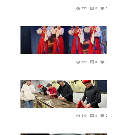
252
0
0
629
0
0
540
0
0