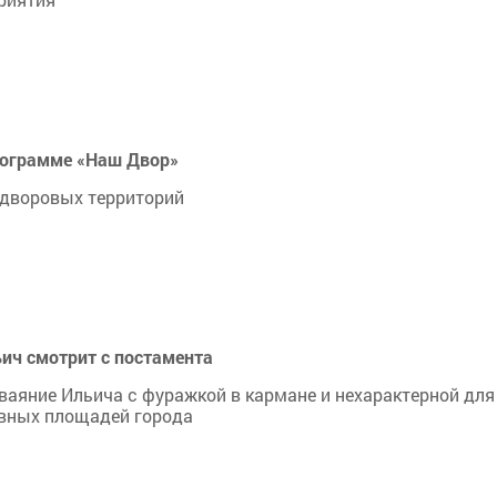
рограмме «Наш Двор»
0 дворовых территорий
ьич смотрит с постамента
ваяние Ильича с фуражкой в кармане и нехарактерной для
авных площадей города