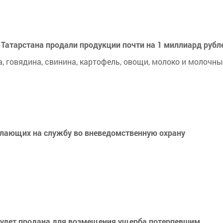
Татарстана продали продукции почти на 1 миллиард рубл
 говядина, свинина, картофель, овощи, молоко и молочны
елающих на службу во вневедомственную охрану
 будет продана для возмещения ущерба потерпевшим