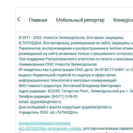
Главная
Мобильный репортер
Конкурс
© 2011 - 2026. Новости Зеленодольска. Все права защищены.
© ТАТМЕДИА. Все материалы, размещенные на сайте, защищены з
Перепечатка, воспроизведение и распространение в любом объе
размещенной на сайте, возможна только с письменного согласия
При поддержке Республиканского агентства по печати и массов
Наименование СМИ: Новости Зеленодольска
№ свидетельства о регистрации СМИ, дата: Эл № ФС77-54891 от 2
выдано Федеральной службой по надзору в сфере связи,
информационных технологий и массовых коммуникаций
ФИО главного редактора: Витовский Владимир Викторович
Адрес редакции: 422550, Татарстан Респ., Зеленодольский р-н, г. Зе
Телефон редакции: (84371) 5-38-55
e-mail: zpgazetan@mail.ru
Для сообщений о фактах коррупции zpgazetar@mail.ru
Учредитель СМИ: АО «ТАТМЕДИА»
Антикоррупционная политика
АО «ТАТМЕДИА» использует «cookie»
для персонализации сервисо