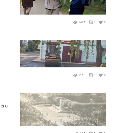
1421
0
0
1118
0
0
 его