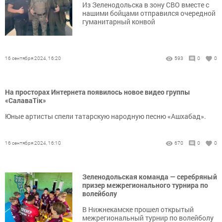
Из Зеленодольска в зону СВО вместе с
нашими бойцами отправился очередной
гуманитарный конвой
16 сентября 2024, 16:20
593
0
0
На просторах Интернета появилось новое видео группы
«СалаваТік»
Юные артисты спели татарскую народную песню «Ашхабад».
16 сентября 2024, 16:10
670
0
0
Зеленодольская команда — серебряный
призер межрегионального турнира по
волейболу
В Нижнекамске прошел открытый
межрегиональный турнир по волейболу