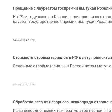
Прощание с лауреатом госпремии им.Тукая Розали
На 79-м году жизни в Казани скончалась известная
лауреат государственной премии им. Тукая Розали
14 мая 2024, 15:20
Стоимость стройматериалов в РФ к лету повысится
Основные стройматериалы в России летом могут с
14 мая 2024, 15:00
Обработка леса от непарного шелкопряда отложен
Из-за рекордно низких температур этой весной в Т