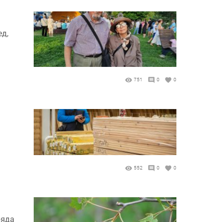
ед,
751
0
0
552
0
0
ряда