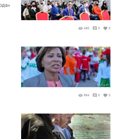
года»
480
0
0
694
0
0