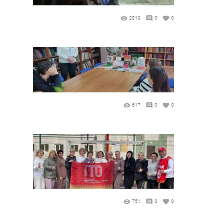
2819
0
0
617
0
0
751
0
0