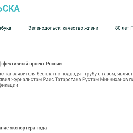
ЬСКА
збука
⁠Зеленодольск: качество жизни
80 лет 
эффективный проект России
стка заявителя бесплатно подводят трубу с газом, являе
аявил журналистам Раис Татарстана Рустам Минниханов п
ификации
ание экспортера года