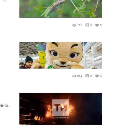
711
0
0
564
0
0
елись