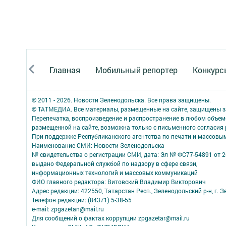
Главная
Мобильный репортер
Конкурс
© 2011 - 2026. Новости Зеленодольска. Все права защищены.
© ТАТМЕДИА. Все материалы, размещенные на сайте, защищены з
Перепечатка, воспроизведение и распространение в любом объе
размещенной на сайте, возможна только с письменного согласия
При поддержке Республиканского агентства по печати и массов
Наименование СМИ: Новости Зеленодольска
№ свидетельства о регистрации СМИ, дата: Эл № ФС77-54891 от 2
выдано Федеральной службой по надзору в сфере связи,
информационных технологий и массовых коммуникаций
ФИО главного редактора: Витовский Владимир Викторович
Адрес редакции: 422550, Татарстан Респ., Зеленодольский р-н, г. Зе
Телефон редакции: (84371) 5-38-55
e-mail: zpgazetan@mail.ru
Для сообщений о фактах коррупции zpgazetar@mail.ru