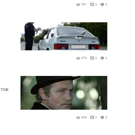
551
0
0
576
0
0
стов
538
0
0