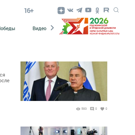
16+
Победы
Видео
Конкурсы
ЭтноДети
тся
осле
583
0
0