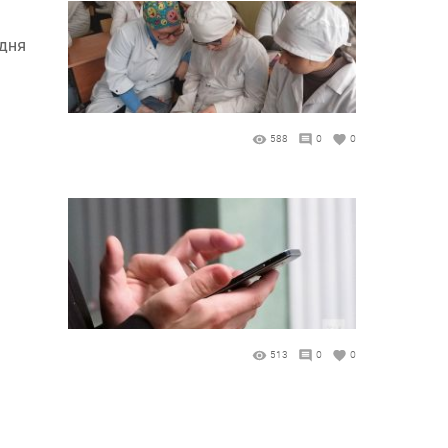
 дня
588
0
0
513
0
0