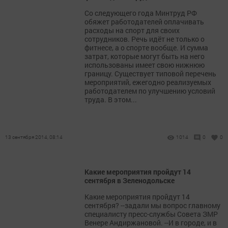
Со следующего года Минтруд РФ
обяжет работодателей оплачивать
расходы на спорт для своих
сотрудников. Речь идёт не только о
фитнесе, а о спорте вообще. И сумма
затрат, которые могут быть на него
использованы имеет свою нижнюю
границу. Существует типовой перечень
мероприятий, ежегодно реализуемых
работодателем по улучшению условий
труда. В этом...
13 сентября 2014, 08:14
1014
0
0
Какие мероприятия пройдут 14
сентября в Зеленодольске
Какие мероприятия пройдут 14
сентября? --задали мы вопрос главному
специалисту пресс-службы Совета ЗМР
Венере Андиржановой. --И в городе, и в