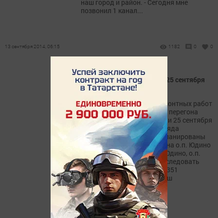
наш город и район. - Сегодня мне
позвонил 1 канал...
13 сентября 2014, 06:15
1182
0
0
Утренние электрички 19 и 25 сентября
изменят расписание
В связи с проведением ремонтных работ
на железнодорожном пути перегона
Юдино-Новое Аракчино 19 и 25 сентября
в организации движения ряда
пригородных поездов запланированы
изменения. Без остановок на о.п. Юдино
Восточный парк, станции Юдино, о.п.
ВРД и о.п. Займище будут следовать
пригородные поезда: - №6351
сообщением Казань - Канаш
(отправление 04:10...