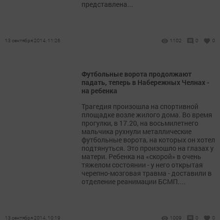
представлена...
13 сентября 2014, 11:26
1102
0
0
Футбольные ворота продолжают
падать, теперь в Набережных Челнах -
на ребенка
Трагедия произошла на спортивной
площадке возле жилого дома. Во время
прогулки, в 17.20, на восьмилетнего
мальчика рухнули металлические
футбольные ворота, на которых он хотел
подтянуться. Это произошло на глазах у
матери. Ребенка на «скорой» в очень
тяжелом состоянии - у него открытая
черепно-мозговая травма - доставили в
отделение реанимации БСМП....
13 сентября 2014, 10:19
1009
0
0