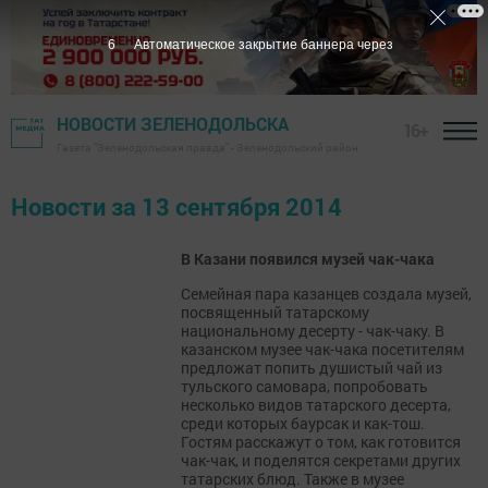
5
Автоматическое закрытие баннера через
НОВОСТИ ЗЕЛЕНОДОЛЬСКА
16+
Газета "Зеленодольская правда" - Зеленодольский район
Новости за 13 сентября 2014
В Казани появился музей чак-чака
Семейная пара казанцев создала музей,
посвященный татарскому
национальному десерту - чак-чаку. В
казанском музее чак-чака посетителям
предложат попить душистый чай из
тульского самовара, попробовать
несколько видов татарского десерта,
среди которых баурсак и как-тош.
Гостям расскажут о том, как готовится
чак-чак, и поделятся секретами других
татарских блюд. Также в музее