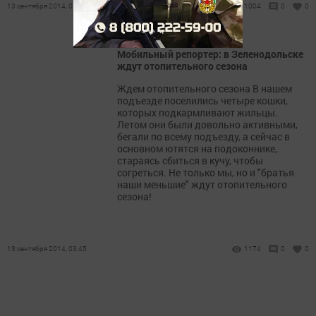
13 сентября 2014, 05:00
1004
0
0
Мобильный репортер: в Зеленодольске
ждут отопительного сезона
Ждем отопительного сезона В нашем
подъезде поселились четыре кошки,
которых подкармливают жильцы.
Летом они были довольно активными,
бегали по всему подъезду, а сейчас в
основном ютятся на подоконнике,
стараясь сбиться в кучу, чтобы
согреться. Не только мы, но и "братья
наши меньшие" ждут отопительного
сезона!
13 сентября 2014, 03:45
1174
0
0