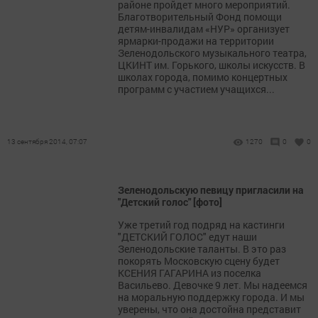
районе пройдет много мероприятий.
Благотворительный Фонд помощи
детям-инвалидам «НУР» организует
ярмарки-продажи на территории
Зеленодольского музыкального театра,
ЦКИНТ им. Горького, школы искусств. В
школах города, помимо концертных
программ с участием учащихся...
13 сентября 2014, 07:07
1270
0
0
Зеленодольскую певицу пригласили на
"Детский голос" [фото]
Уже третий год подряд на кастинги
"ДЕТСКИЙ ГОЛОС" едут наши
Зеленодольские таланты. В это раз
покорять Московскую сцену будет
КСЕНИЯ ГАГАРИНА из поселка
Васильево. Девочке 9 лет. Мы надеемся
на моральную поддержку города. И мы
уверены, что она достойна представит