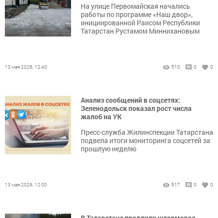
На улице Первомайская начались
работы по программе «Наш двор»,
инициированной Раисом Республики
Татарстан Рустамом Миннихановым
13 мая 2026, 12:40
510
0
0
Анализ сообщений в соцсетях:
Зеленодольск показал рост числа
жалоб на УК
Пресс-служба Жилинспекции Татарстана
подвела итоги мониторинга соцсетей за
прошлую неделю
13 мая 2026, 12:00
517
0
0
В Татарстане продлили штормовое