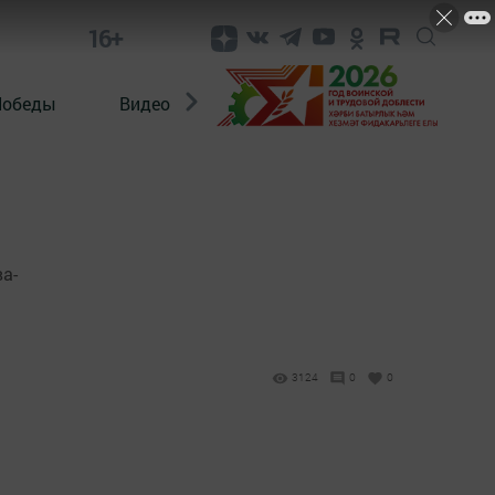
16+
Победы
Видео
Конкурсы
ЭтноДети
а-
3124
0
0