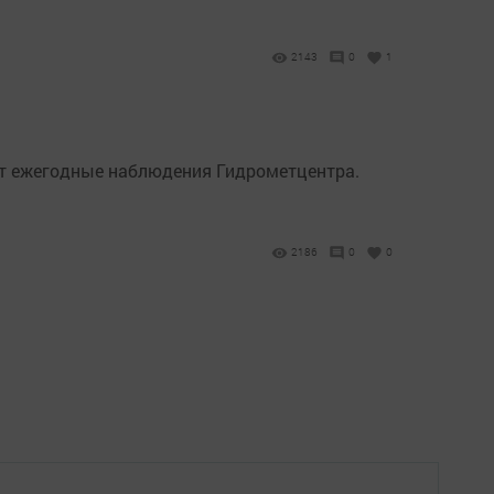
2143
0
1
уют ежегодные наблюдения Гидрометцентра.
2186
0
0