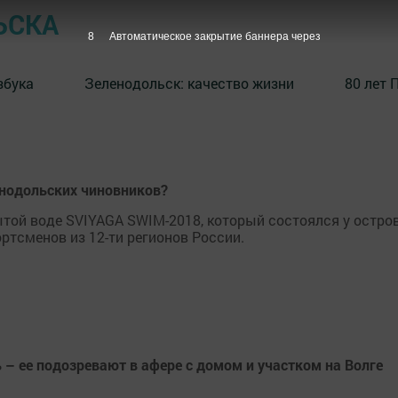
ЬСКА
8
Автоматическое закрытие баннера через
збука
⁠Зеленодольск: качество жизни
80 лет 
енодольских чиновников?
той воде SVIYAGA SWIM-2018, который состоялся у остров
ртсменов из 12-ти регионов России.
 – ее подозревают в афере с домом и участком на Волге