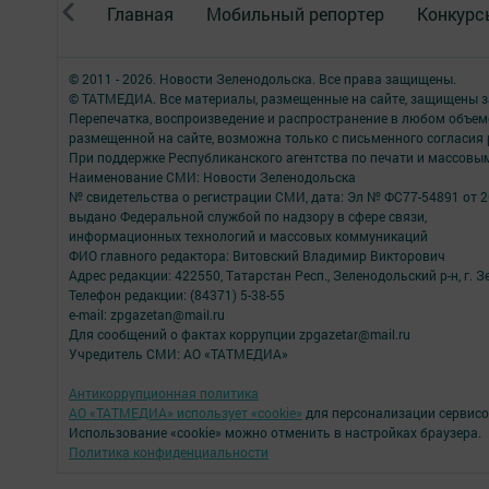
Главная
Мобильный репортер
Конкурс
© 2011 - 2026. Новости Зеленодольска. Все права защищены.
© ТАТМЕДИА. Все материалы, размещенные на сайте, защищены з
Перепечатка, воспроизведение и распространение в любом объе
размещенной на сайте, возможна только с письменного согласия
При поддержке Республиканского агентства по печати и массов
Наименование СМИ: Новости Зеленодольска
№ свидетельства о регистрации СМИ, дата: Эл № ФС77-54891 от 2
выдано Федеральной службой по надзору в сфере связи,
информационных технологий и массовых коммуникаций
ФИО главного редактора: Витовский Владимир Викторович
Адрес редакции: 422550, Татарстан Респ., Зеленодольский р-н, г. Зе
Телефон редакции: (84371) 5-38-55
e-mail: zpgazetan@mail.ru
Для сообщений о фактах коррупции zpgazetar@mail.ru
Учредитель СМИ: АО «ТАТМЕДИА»
Антикоррупционная политика
АО «ТАТМЕДИА» использует «cookie»
для персонализации сервисо
Использование «cookie» можно отменить в настройках браузера.
Политика конфиденциальности