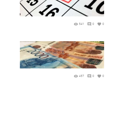
541
0
0
457
0
0