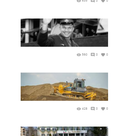
635
0
0
560
0
0
428
0
0