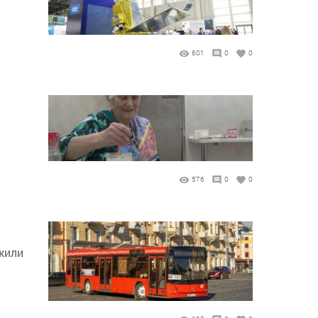
601
0
0
576
0
0
жили