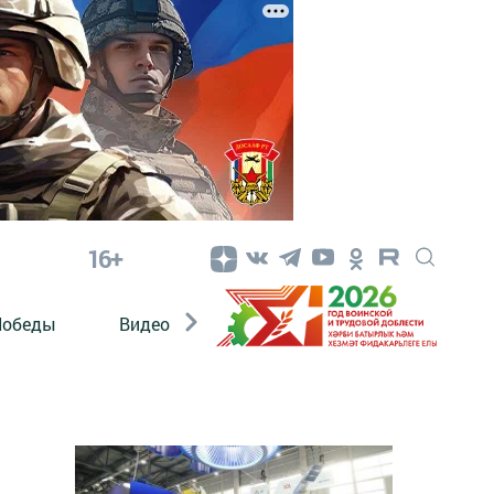
16+
Победы
Видео
Конкурсы
ЭтноДети