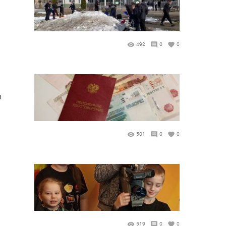
492
0
0
в
501
0
0
519
0
0