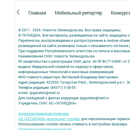
Главная
Мобильный репортер
Конкурс
© 2011 - 2026. Новости Зеленодольска. Все права защищены.
© ТАТМЕДИА. Все материалы, размещенные на сайте, защищены з
Перепечатка, воспроизведение и распространение в любом объе
размещенной на сайте, возможна только с письменного согласия
При поддержке Республиканского агентства по печати и массов
Наименование СМИ: Новости Зеленодольска
№ свидетельства о регистрации СМИ, дата: Эл № ФС77-54891 от 2
выдано Федеральной службой по надзору в сфере связи,
информационных технологий и массовых коммуникаций
ФИО главного редактора: Витовский Владимир Викторович
Адрес редакции: 422550, Татарстан Респ., Зеленодольский р-н, г. Зе
Телефон редакции: (84371) 5-38-55
e-mail: zpgazetan@mail.ru
Для сообщений о фактах коррупции zpgazetar@mail.ru
Учредитель СМИ: АО «ТАТМЕДИА»
Антикоррупционная политика
АО «ТАТМЕДИА» использует «cookie»
для персонализации сервисо
Использование «cookie» можно отменить в настройках браузера.
Политика конфиденциальности