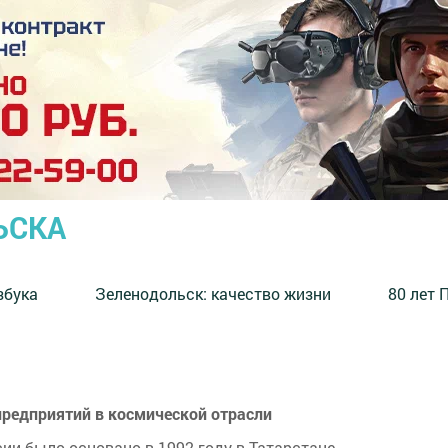
ЬСКА
збука
⁠Зеленодольск: качество жизни
80 лет 
предприятий в космической отрасли
ии было основано в 1992 году в Татарстане