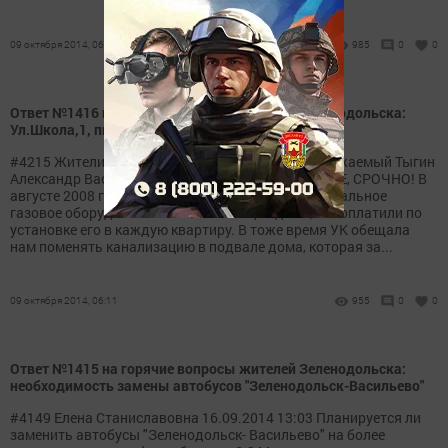
09 октября 2014, 06:12
985
0
0
Ответ №1416 на горячие вопросы жителей Зеленодольска:
Ул.Школа,1, пгт Васильево
#4215 Жители Васильево!!!! 28.09.2014 14:22 Уважаемый Тыгин
Александр Васильевич крик о помощи! ПОМОГИТЕ, СРОЧНО! В
августе 2008 года наш дом перевели на индивидуальное
газовое оборудование за счет жильцов дома, мы оплатили по
установке его в каждую квартиру. В тоже время УК обещала
нам поменять канализацию в подвале дома, которая за...
09 октября 2014, 06:11
955
0
0
Ответ №1415 на горячие вопросы жителей Зеленодольска:
необходимость замены автобусов "Зеленодольск-Васильево"
#4149 Елена Станиславовна 16.09.2014 13:03 Планируется ли
заменить автобусы "Зеленодольск- Васильево" на более