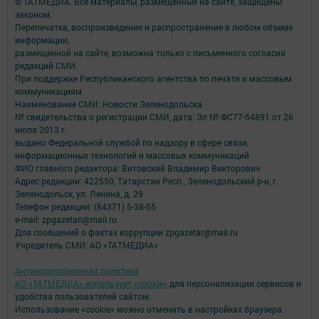
© ТАТМЕДИА. Все материалы, размещенные на сайте, защищены
законом.
Перепечатка, воспроизведение и распространение в любом объеме
информации,
размещенной на сайте, возможна только с письменного согласия
редакций СМИ.
При поддержке Республиканского агентства по печати и массовым
коммуникациям.
Наименование СМИ: Новости Зеленодольска
№ свидетельства о регистрации СМИ, дата: Эл № ФС77-54891 от 26
июля 2013 г.
выдано Федеральной службой по надзору в сфере связи,
информационных технологий и массовых коммуникаций
ФИО главного редактора: Витовский Владимир Викторович
Адрес редакции: 422550, Татарстан Респ., Зеленодольский р-н, г.
Зеленодольск, ул. Ленина, д. 29
Телефон редакции: (84371) 5-38-55
e-mail: zpgazetan@mail.ru
Для сообщений о фактах коррупции zpgazetar@mail.ru
Учредитель СМИ: АО «ТАТМЕДИА»
Антикоррупционная политика
АО «ТАТМЕДИА» использует «cookie»
для персонализации сервисов и
удобства пользователей сайтом.
Использование «cookie» можно отменить в настройках браузера.