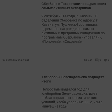
Сбербанк в Татарстане поощрил своих
самых активных вкладчиков
9 октября 2014 года, г. Казань. - В
отделении Сбербанка по адресу: г.
Казань, ул. Пушкина,4 состоялась
церемония награждения самых
активных и преданных вкладчиков по
программам Сбербанка «Управляй»,
«Пополняй», «Сохраняй».
09 октября 2014, 10:45
941
0
0
Хлеборобы Зеленодольска подводят
итоги
Непростым выдался год для
хлеборобов Зеленодольска: из-за
неблагоприятных климатических
условий, хлеба убрали меньше, чем в
минувшие годы.