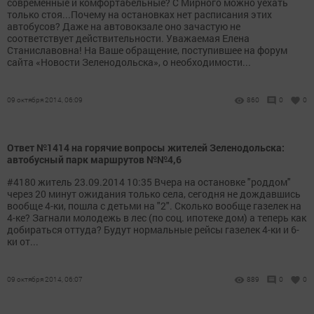
современные и комфортабельные? С Мирного можно уехать
только стоя...Почему на остановках нет расписания этих
автобусов? Даже на автовокзале оно зачастую не
соответствует действительности. Уважаемая Елена
Станиславовна! На Ваше обращение, поступившее на форум
сайта «Новости Зеленодольска», о необходимости...
09 октября 2014, 06:09
860
0
0
Ответ №1414 на горячие вопросы жителей Зеленодольска:
автобусный парк маршрутов №№4,6
#4180 житель 23.09.2014 10:35 Вчера на остановке "роддом"
через 20 минут ожидания только села, сегодня не дождавшись
вообще 4-ки, пошла с детьми на "2". Сколько вообще газелек на
4-ке? Загнали молодежь в лес (по соц. ипотеке дом) а теперь как
добираться оттуда? Будут нормальные рейсы газелек 4-ки и 6-
ки от...
09 октября 2014, 06:07
889
0
0