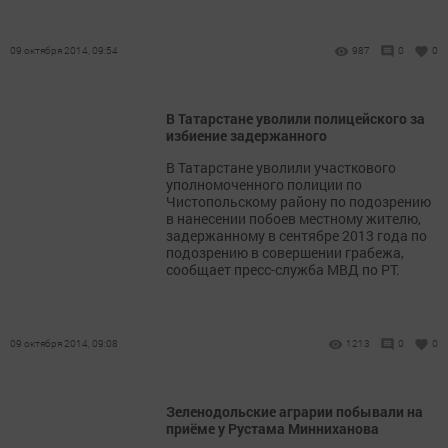
09 октября 2014, 09:54
987
0
0
В Татарстане уволили полицейского за
избиение задержанного
В Татарстане уволили участкового
уполномоченного полиции по
Чистопольскому району по подозрению
в нанесении побоев местному жителю,
задержанному в сентябре 2013 года по
подозрению в совершении грабежа,
сообщает пресс-служба МВД по РТ.
09 октября 2014, 09:08
1213
0
0
Зеленодольские аграрии побывали на
приёме у Рустама Минниханова