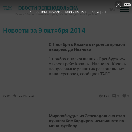
НОВОСТИ ЗЕЛЕНОДОЛЬСКА
16+
7
Автоматическое закрытие баннера через
Газета "Зеленодольская правда" - Зеленодольский район
Новости за 9 октября 2014
С 1 ноября в Казани откроется прямой
авиарейс до Иваново
1 ноября авиакомпания «Оренбуржье»
откроет рейс Казань - Иваново - Казань
по программе развития региональных
авиаперевозок, сообщает ТАСС.
09 октября 2014, 12:25
853
0
0
Мировой судья из Зеленодольска стал
лучшим бомбардиром чемпионата по
мини-футболу