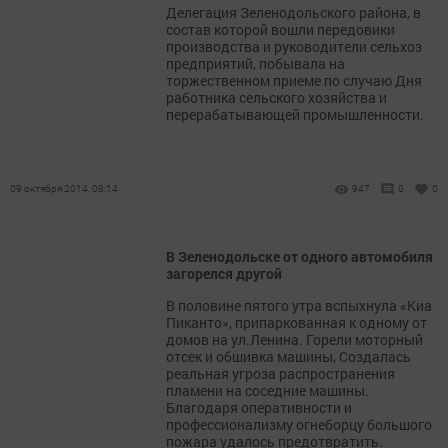
Делегация Зеленодольского района, в
состав которой вошли передовики
производства и руководители сельхоз
предприятий, побывала на
торжественном приеме по случаю Дня
работника сельского хозяйства и
перерабатывающей промышленности.
09 октября 2014, 08:14
947
0
0
В Зеленодольске от одного автомобиля
загорелся другой
В половине пятого утра вспыхнула «Киа
Пиканто», припаркованная к одному от
домов на ул.Ленина. Горели моторный
отсек и обшивка машины, Создалась
реальная угроза распространения
пламени на соседние машины.
Благодаря оперативности и
профессионализму огнеборцу большого
пожара удалось предотвратить.