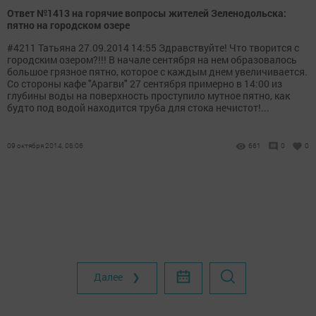
Ответ №1413 на горячие вопросы жителей Зеленодольска:
пятно на городском озере
#4211 Татьяна 27.09.2014 14:55 Здравствуйте! Что творится с
городским озером?!!! В начале сентября на нем образовалось
большое грязное пятно, которое с каждым днем увеличивается.
Со стороны кафе "Арагви" 27 сентября примерно в 14:00 из
глубины воды на поверхность проступило мутное пятно, как
будто под водой находится труба для стока нечистот!...
09 октября 2014, 06:06
661
0
0
Далее ❯