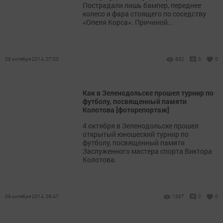
Пострадали лишь бампер, переднее
колесо и фара стоящего по соседству
«Опеля Корса». Причиной...
09 октября 2014, 07:33
832
0
0
Как в Зеленодольске прошел турнир по
футболу, посвященный памяти
Колотова [фоторепортаж]
4 октября в Зеленодольске прошел
открытый юношеский турнир по
футболу, посвященный памяти
Заслуженного мастера спорта Виктора
Колотова.
09 октября 2014, 06:47
1367
0
0