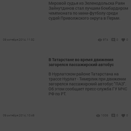
Мировой судья из Зеленодольска Раян
Зайнутдинов стал лучшим бомбардиром
чемпионата по мини-футболу среди
судей Приволжского округа в Перми.
09 октября 2014, 11:32
974
0
0
В Татарстане во время движения
загорелся пассажирский автобус
В Нурлатском районе Татарстана на
трассе Нурлат - Тимерлик при движении
загорелся пассажирский автобус "ПАЗ".
Об этом сообщает пресс-служба ГУ МЧС
РФ по РТ.
09 октября 2014, 10:48
1006
0
0