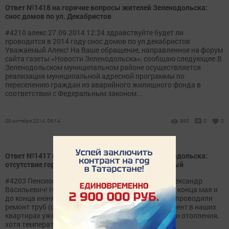
Ответ №1418 на горячие вопросы жителей Зеленодольска:
снос домов по ул. Декабристов
#4210 алекc 27.09.2014 12:24 здравствуйте будет ли
проводится в 2014 году снос домов по ул декабристов
Уважаемый Алекс! На Ваше обращение, направленное на форум
сайта газеты «Новости Зеленодольска», сообщаю следующее.В
Зеленодольском муниципальном районе осуществляется
реализация муниципальной адресной программы по
переселению граждан из аварийного жилищного фонда в
соответствии с Федеральным законом...
09 октября 2014, 06:14
863
0
0
Ответ №1417 на горячие вопросы жителей Зеленодольска:
отсутствие горячего водоснабжения в м-не Мирный
#4203 Пенсионер 25.09.2014 09:29 Уважаемый Александр
Васильевич! Наша семья проживает на Мирном. С конца мая и
до конца июня у нас отключали горячую воду, т.к. проводили
ремонт труб (официальная версия). В данный момент в наших
квартирах уже 2 недели как нет горячей воды, нет и отопления,
хотя температура уже трижды...