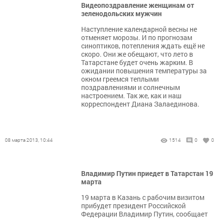
Видеопоздравление женщинам от
зеленодольских мужчин
Наступление календарной весны не
отменяет морозы. И по прогнозам
синоптиков, потепления ждать ещё не
скоро. Они же обещают, что лето в
Татарстане будет очень жарким. В
ожидании повышения температуры за
окном греемся теплыми
поздравлениями и солнечным
настроением. Так же, как и наш
корреспондент Диана Залаединова.
08 марта 2013, 10:44
1514
0
0
Владимир Путин приедет в Татарстан 19
марта
19 марта в Казань с рабочим визитом
прибудет президент Российской
Федерации Владимир Путин, сообщает