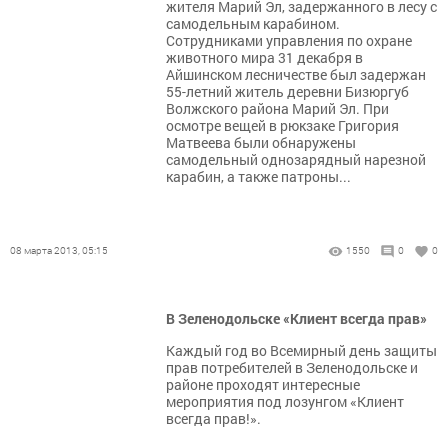
жителя Марий Эл, задержанного в лесу с
самодельным карабином.
Сотрудниками управления по охране
животного мира 31 декабря в
Айшинском лесничестве был задержан
55-летний житель деревни Бизюргуб
Волжского района Марий Эл. При
осмотре вещей в рюкзаке Григория
Матвеева были обнаружены
самодельный однозарядный нарезной
карабин, а также патроны...
08 марта 2013, 05:15
1550
0
0
В Зеленодольске «Клиент всегда прав»
Каждый год во Всемирный день защиты
прав потребителей в Зеленодольске и
районе проходят интересные
мероприятия под лозунгом «Клиент
всегда прав!».