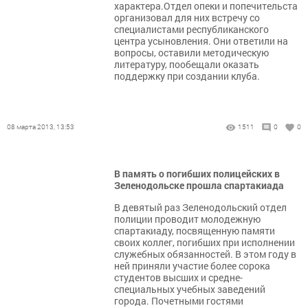
характера.Отдел опеки и попечительста
организовал для них встречу со
специалистами республиканского
центра усыновления. Они ответили на
вопросы, оставили методическую
литературу, пообещали оказать
поддержку при создании клуба.
08 марта 2013, 13:53
1511
0
0
В память о погибших полицейских в
Зеленодольске прошла спартакиада
В девятый раз Зеленодольский отдел
полиции проводит молодежную
спартакиаду, посвященную памяти
своих коллег, погибших при исполнении
служебных обязанностей. В этом году в
ней приняли участие более сорока
студентов высших и средне-
специальных учебных заведений
города. Почетными гостями