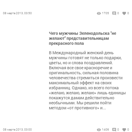
08 марта 2013, 03:50
1705
0
0
Чего мужчины Зеленодольска "не
желают" представительницам
прекрасного пола
В Международный женский день
мужчины готовят не только подарки,
цветы, но и слова поздравлений.
Включая все свое красноречие и
оригинальность, сильная половина
человечества стремиться произвести
максимальный эффект на своих
избранниц. Однако, из всего потока
«желаю, желаю, желаю» лишь единицы
покажутся дамам действительно
необычными. Мы решили пойти
методом «от противного» и...
08 марта 2013, 03:00
1406
0
0