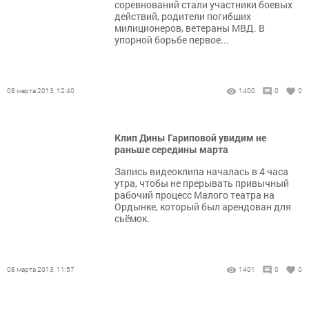
соревнований стали участники боевых
действий, родители погибших
милиционеров, ветераны МВД. В
упорной борьбе первое...
08 марта 2013, 12:40
1400
0
0
Клип Дины Гариповой увидим не
раньше середины марта
Запись видеоклипа началась в 4 часа
утра, чтобы не прерывать привычный
рабочий процесс Малого театра на
Ордынке, который был арендован для
сьёмок.
08 марта 2013, 11:57
1401
0
0