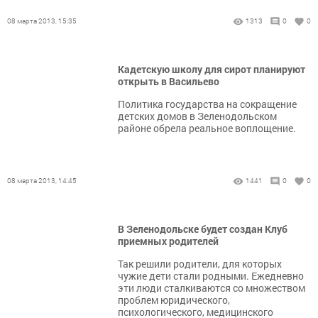
08 марта 2013, 15:35
1313
0
0
Кадетскую школу для сирот планируют
открыть в Васильево
Политика государства на сокращение
детских домов в Зеленодольском
районе обрела реальное воплощение.
08 марта 2013, 14:45
1441
0
0
В Зеленодольске будет создан Клуб
приемных родителей
Так решили родители, для которых
чужие дети стали родными. Ежедневно
эти люди сталкиваются со множеством
проблем юридического,
психологического, медицинского