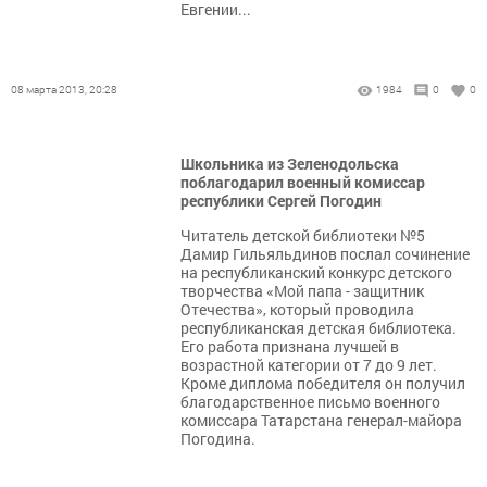
Евгении...
08 марта 2013, 20:28
1984
0
0
Школьника из Зеленодольска
поблагодарил военный комиссар
республики Сергей Погодин
Читатель детской библиотеки №5
Дамир Гильяльдинов послал сочинение
на республиканский конкурс детского
творчества «Мой папа - защитник
Отечества», который проводила
республиканская детская библиотека.
Его работа признана лучшей в
возрастной категории от 7 до 9 лет.
Кроме диплома победителя он получил
благодарственное письмо военного
комиссара Татарстана генерал-майора
Погодина.