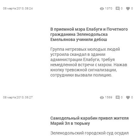
08 марта 2013, 08:24
1370
0
0
В приемной мэра Елабуги и Почетного
гражданина Зеленодольска
Емельянова учинили дебош
Группа нетрезвых молодых людей
устроила скандал в здании
администрации Елабуги, требуя
немедленной встречи с мэром. Нажав
кнопку тревожной сигнализации,
сотрудники вызвали полицию.
08 марта 2013, 06:27
1569
0
0
Самодельный карабин привел жителя
Марий Эл в тюрьму
Зеленодольский городской суд осудил