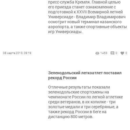
пресс-служба Кремля. Главной целью
его приезда станет ознакомление с
подготовкой к XXVII Всемирной летней
Универсиаде - Владимир Владимирович
осмотрит новый терминал казанского
аэропорта, а также спортивные объекты
игр Универсиады.
08 марта 2013, 09:19
1453
0
0
Зеленодольский легкоатлет поставил
рекорд России
Отличные результаты показали
зеленодольские спортсмены на
чемпионате России по легкой атлетике
среди ветеранов, в их копилке - три
золотые медали и три серебряные, а
также рекорд России в беге на
дистанцию 800 метров.