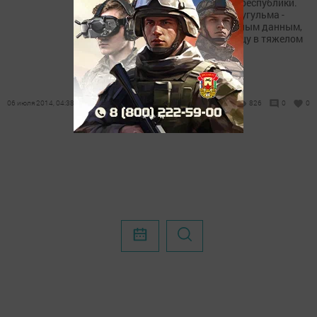
Новошешминском районе республики.
Robinson выполнял рейс Бугульма -
Казань. ПО предварительным данным,
пилот доставлен в больницу в тяжелом
состоянии. На...
06 июля 2014, 04:38
826
0
0