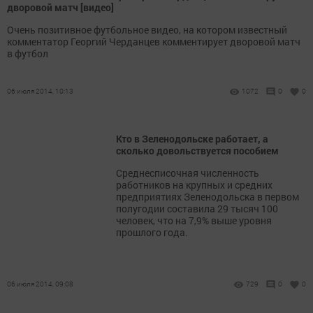
дворовой матч [видео]
Очень позитивное футбольное видео, на котором известный
комментатор Георгий Черданцев комментирует дворовой матч
в футбол
06 июля 2014, 10:13
1072
0
0
Кто в Зеленодольске работает, а
сколько довольствуется пособием
Среднесписочная численность
работников на крупных и средних
предприятиях Зеленодольска в первом
полугодии составила 29 тысяч 100
человек, что на 7,9% выше уровня
прошлого года.
06 июля 2014, 09:08
729
0
0