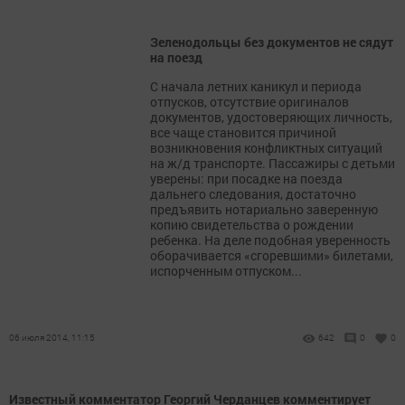
Зеленодольцы без документов не сядут
на поезд
С начала летних каникул и периода
отпусков, отсутствие оригиналов
документов, удостоверяющих личность,
все чаще становится причиной
возникновения конфликтных ситуаций
на ж/д транспорте. Пассажиры с детьми
уверены: при посадке на поезда
дальнего следования, достаточно
предъявить нотариально заверенную
копию свидетельства о рождении
ребенка. На деле подобная уверенность
оборачивается «сгоревшими» билетами,
испорченным отпуском...
06 июля 2014, 11:15
642
0
0
Известный комментатор Георгий Черданцев комментирует