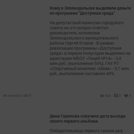
Кому в Зеленодольске выделили деньги
по программе "Доступная среда"
На депутатской комиссии городского
совета на это вопрос ответил
руководитель исполкома
Зеленодольского муниципального
района Сергей Егоров: -В рамках
реализации программы «Доступная
среда» в первом полугодии выделено на
адаптацию МБОУ «Лицей №14» - 3,4
млн.руб. (выполнение 50%), ГАУ РТ
«Спортивный комплекс «Маяк» - 5,7 млн.
руб., выполнение составило 40%.
06 июля 2014, 08:07
823
0
0
Дина Гарипова озвучила дату выхода
своего первого альбома
Победительница первого сезона шоу