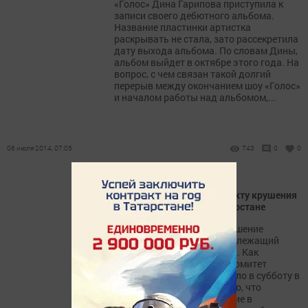
«Голос» Дина Гарипова приступила к
записи своего дебютного альбома.
Название пластинки артистка
раскрывать не стала, зато рассекретила
дату выхода альбома. По словам Дины,
альбом выйдет в октябре этого года. На
вопрос, с чем связан такой долгий
перерыв между окончанием шоу «Голос»
и началом работы над альбомом,...
06 июля 2014, 07:05
743
0
0
СКР начал проверку по факту крушения
вертолета Robinson в Татарстане
В Татарстане потерпел крушение
вертолет Robinson, принадлежащий
компании «АК БАРС АЭРО». Как
сообщает Следственный комитет
России, крушение произошло в субботу в
15:00. В сообщении сказано, что
вертолет потерпел крушение в