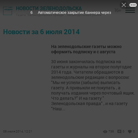
НОВОСТИ ЗЕЛЕНОДОЛЬСКА
16+
6
Автоматическое закрытие баннера через
Газета "Зеленодольская правда" - Зеленодольский район
Новости за 6 июля 2014
На зеленодольские газеты можно
оформить подписку и с августа
30 июня закончилась подписка на
газеты и журналы на второе полугодие
2014 года. Читатели обращаются в
зеленодольские редакции с вопросом:
"Мы не успели (забыли) выписать
газету. А привыкли не покупать , а
получать издания через почтовый ящик.
Что делать?" И на газету "
Зеленодольская правда" , и на газету
"Наш...
06 июля 2014, 12:21
736
0
0