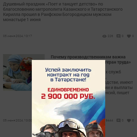
Душевный праздник «Поет и танцует детство» по
благословению митрополита Казанского и Татарстанского
Кирилла прошел в Раифском Богородицком мужском
монастыре 1 июня
05 июня 2024, 13:17
226
0
0
Почему производственникам важна
информация о статусе «Ветеран труда»
Представители социальных служб
сообщили, что пенсионеры,
проработавшие на производстве, имеют
дополнительные привилегии и выплаты
помимо своих основных пенсий, пишет
Наша Газета
05 июня 2024, 13:00
9444
0
0