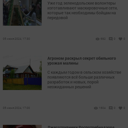
Уже год зеленодольские волонтеры
изготавливают маскировочные сети,
которые так необходимы бойцам на
передовой
05 июня 2024, 17:30
692
0
0
Агроном раскрыл секрет обильного
урожая малины
С каждым годом в сельском хозяйстве
появляются всё больше различных
разработок и новых, порой
неожиданных решений
05 июня 2024, 17:00
1604
0
0
Лжесотрудники Роспотребнадзора