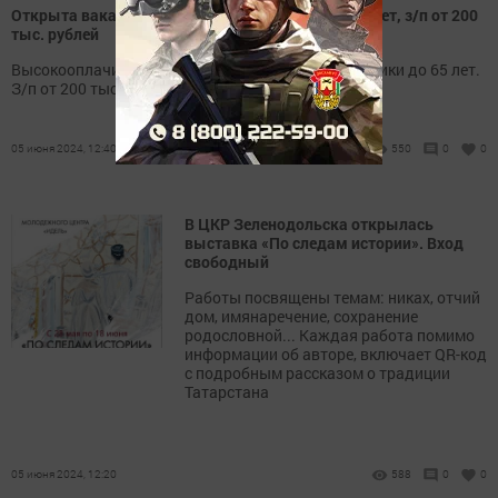
Открыта вакансия: требуются сотрудники до 65 лет, з/п от 200
тыс. рублей
Высокооплачиваемая работа! Требуются сотрудники до 65 лет.
З/п от 200 тыс. руб.
05 июня 2024, 12:40
550
0
0
В ЦКР Зеленодольска открылась
выставка «По следам истории». Вход
свободный
Работы посвящены темам: никах, отчий
дом, имянаречение, сохранение
родословной... Каждая работа помимо
информации об авторе, включает QR-код
с подробным рассказом о традиции
Татарстана
05 июня 2024, 12:20
588
0
0