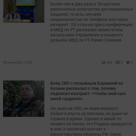
Более чем в два раза в Татарстане
увеличилось количество дистанционных
хищений, то есть случаев
мошенничества по телефону или через
интернет. Об этом на пресс-конференции
в МВД по РТ рассказал заместитель
начальника Управления уголовного
розыска МВД по РТ Рамис Газимов
05 июня 2024, 14:20
682
0
0
Боец СВО с позывным Бармалей из
Казани рассказал о том, почему
подписал контракт: «Чтобы мой сын
мной гордился»
Он ушел на СВО, не имея никакого
боевого опыта за плечами, он даже не
служил в армии. Однако в какой-то
момент он понял, что Родина нуждается
в нем, и заключил контакт с
Министерством обороны РФ. Свою