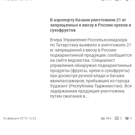
В аэропорту Казани уничтожили 21 кг
запрещенных к ввозу в Россию орехов и
сухофруктов
Вчера Управление Россельхознадзора
по Татарстану выявило и уничтожило 21
кг запрещенной к ввозу в Россию
подкарантинной продукции, сообщается
на сайте ведомства. Специалист
управления обнаружил подкарантинные
продукты (фрукты, орехи и сухофрукты)
при досмотре ручной клади и багажа
авиапассажиров, прибывших из города
Худжант (Республика Таджикистан). Вся
задержанная продукция уничтожена
путем сжигания в...
04 февраля 2015, 12:23
894
0
0