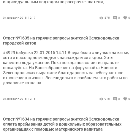
индивидуальным подходом по рассрочке платежа,...
04 февраля 2015, 12:17
875
0
0
Ответ №1635 на горячие вопросы жителей Зеленодольска:
городской каток
#4929 бабушка 22.01.2015 14:11 Вчера были с внучкой на катке,
хотя и прохладно молодежь наслаждается льдом. Хотя
качество льда ужасное. Пока погода позволяет исправьте
пожалуйста. На Ваше обращение на форум сайта Новости
Зеленодольска» выражаем благодарность за небезучастное
отношение к жизни г. Зеленодольск и сообщаем, что работы по
дозаливке катка на...
04 февраля 2015, 12:16
916
0
0
Ответ №1634 на горячие вопросы жителей Зеленодольска:
оплата пребывания детей в дошкольных образовательных
организациях с помощью материнского капитала