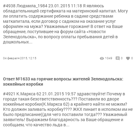
#4938 Людмила_1984 23.01.2015 11:18 Я являюсь
обладательницей сертификата на материнский капитал. Могу
ли оплатить содержание ребенка в садике средствами
маткапитала, если договор с садиком на оказание услуг
оформлен на мужа? Уважаемые горожане! В ответ на Ваше
обращение, поступившее на форум сайта «Новости
Зеленодольска», по вопросу оплаты пребывания детей в
дошкольных...
04 февраля 2015, 12:15
1049
0
0
Ответ №1633 на горячие вопросы жителей Зеленодольска:
хоккейные коробки
#4921 К.Маркса 62 21.01.2015 19:57 здравствуйте! Почему в
городе такая безответственность??? Поставили во дворе
хоккейные коробки(К.Маркса 62) а крайнего найти не можем?
Кто должен заливать коробку???? ЖКХ пинает в исполком им не
было предписание((для чего поставили тогда??? Уважаемый
заявитель! Выражаем благодарность за Ваше обращение и
сообщаем, что качество льда в...