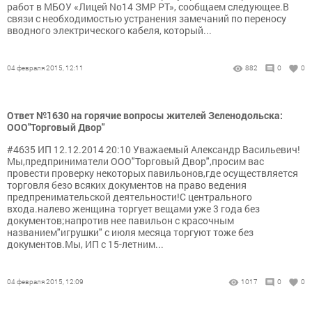
работ в МБОУ «Лицей No14 ЗМР РТ», сообщаем следующее.В
связи с необходимостью устранения замечаний по переносу
вводного электрического кабеля, который...
04 февраля 2015, 12:11
882
0
0
Ответ №1630 на горячие вопросы жителей Зеленодольска:
ООО"Торговый Двор"
#4635 ИП 12.12.2014 20:10 Уважаемый Александр Васильевич!
Мы,предприниматели ООО"Торговый Двор",просим вас
провести проверку некоторых павильонов,где осуществляется
торговля безо всяких документов на право ведения
предпренимательской деятельности!С центрального
входа.налево женщина торгует вещами уже 3 года без
документов;напротив нее павильон с красочным
названием"игрушки" с июля месяца торгуют тоже без
документов.Мы, ИП с 15-летним...
04 февраля 2015, 12:09
1017
0
0