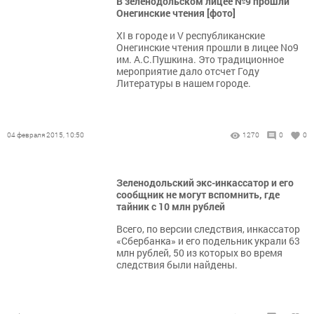
В зеленодольском лицее №9 прошли
Онегинские чтения [фото]
XI в городе и V республиканские
Онегинские чтения прошли в лицее No9
им. А.С.Пушкина. Это традиционное
мероприятие дало отсчет Году
Литературы в нашем городе.
04 февраля 2015, 10:50
1270
0
0
Зеленодольский экс-инкассатор и его
сообщник не могут вспомнить, где
тайник с 10 млн рублей
Всего, по версии следствия, инкассатор
«Сбербанка» и его подельник украли 63
млн рублей, 50 из которых во время
следствия были найдены.