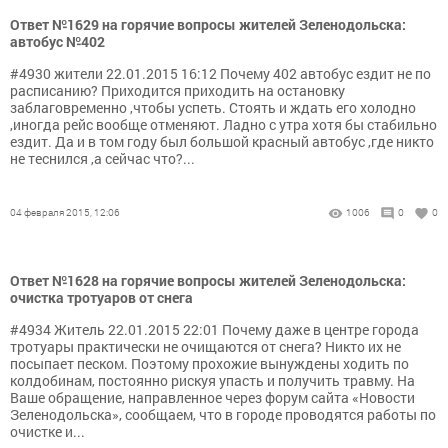
Ответ №1629 на горячие вопросы жителей Зеленодольска:
автобус №402
#4930 жители 22.01.2015 16:12 Почему 402 автобус ездит не по
расписанию? Приходится приходить на остановку
заблаговременно ,чтобы успеть. Стоять и ждать его холодно
,иногда рейс вообще отменяют. Ладно с утра хотя бы стабильно
ездит. Да и в том году был большой красный автобус ,где никто
не теснился ,а сейчас что?...
04 февраля 2015, 12:06
1006
0
0
Ответ №1628 на горячие вопросы жителей Зеленодольска:
очистка тротуаров от снега
#4934 Житель 22.01.2015 22:01 Почему даже в центре города
тротуары практически не очищаются от снега? Никто их не
посыпает песком. Поэтому прохожие вынуждены ходить по
колдобинам, постоянно рискуя упасть и получить травму. На
Ваше обращение, направленное через форум сайта «Новости
Зеленодольска», сообщаем, что в городе проводятся работы по
очистке и...