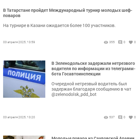
В Татарстане пройдет Международный турнир молодых шеф-
поваров
На турнире в Казани ожидается более 100 участников.
03 апреля 2025, 13:59
355
0
0
В Зеленодольске задержали нетрезвого
водителя по информации из телеграмм-
бота Госавтоинспекции
Очередной нетрезвый водитель был
задержан благодаря сообщению в чат
@zelenodolsk_pdd_bot
03 апреля 2025, 13:20
537
0
0
Молодые повара из Саудовской Аравии