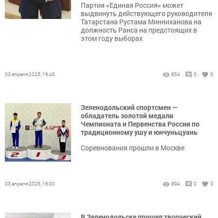
Партия «Единая Россия» может
выдвинуть действующего руководителя
Татарстана Рустама Минниханова на
должность Раиса на предстоящих в
этом году выборах
03 апреля 2025, 16:40
854
0
0
Зеленодольский спортсмен —
обладатель золотой медали
Чемпионата и Первенства России по
традиционному ушу и юнчуньцуань
Соревнования прошли в Москве
03 апреля 2025, 16:00
894
0
0
В Зеленодольске прошел творческий