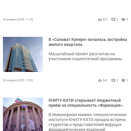
03 апреля 2025, 11:20
621
0
0
В «Салават Купере» началась застройка
жилого квартала
Масштабный проект рассчитан на
участников соципотечной программы
03 апреля 2025, 10:52
641
0
0
КНИТУ-КХТИ открывает бюджетный
приём на специальность «Фармация»
В Инженерном химико-технологическом
институте КНИТУ-КХТИ прошла встреча
студентов и представителей ведущих
фармацевтических компаний