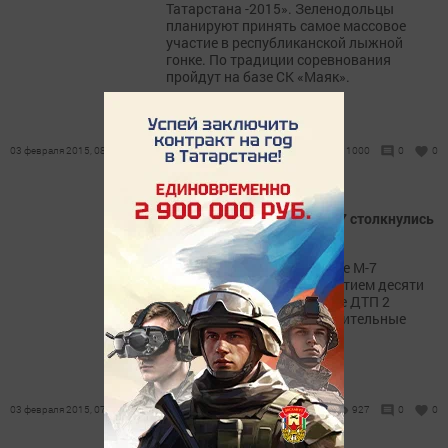
Татарстана -2015». Зеленодольцы
планируют принять самое массовое
участие в республиканской лыжной
гонке. По традиции соревнования
пройдут на базе СК «Маяк».
03 февраля 2015, 08:03
1000
0
0
В Татарстане на трассе М-7 столкнулись
десять автомобилей
2 февраля в 14.45 на трассе М-7
произошло два ДТП с участием десяти
автомобилей. В результате ДТП 2
человека получили незначительные
ушибы и травмы.
03 февраля 2015, 07:21
927
0
0