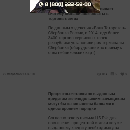
Сбербанк в Татарстане развивает
систему безналичной оплаты в
торговых сетях
По данным отделения «Банк Татарстан»
Сбербанка России, в 2014 году более
3400 торгово-сервисных точек
республики установили pos-терминалы
Сбербанка (оборудование по приему к
оплате банковских карт).
03 февраля 2015, 07:18
814
0
0
Процентные ставки по выданным
кредитам зеленодольским заемщикам
могут быть повышены банками в
одностороннем порядке
Согласно тексту письма ЦБ РФ, для
повышения процентной ставки по уже
выданному кредиту необходимо два