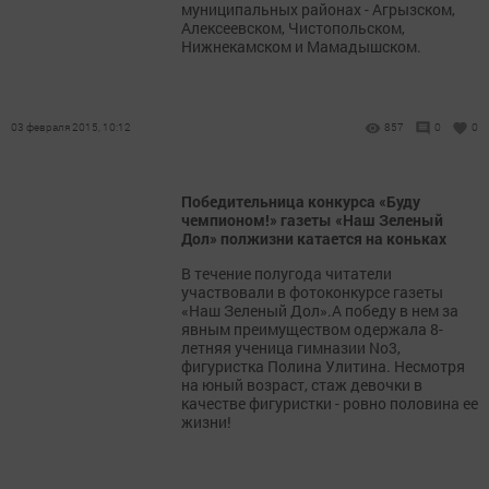
муниципальных районах - Агрызском,
Алексеевском, Чистопольском,
Нижнекамском и Мамадышском.
03 февраля 2015, 10:12
857
0
0
Победительница конкурса «Буду
чемпионом!» газеты «Наш Зеленый
Дол» полжизни катается на коньках
В течение полугода читатели
участвовали в фотоконкурсе газеты
«Наш Зеленый Дол».А победу в нем за
явным преимуществом одержала 8-
летняя ученица гимназии No3,
фигуристка Полина Улитина. Несмотря
на юный возраст, стаж девочки в
качестве фигуристки - ровно половина ее
жизни!