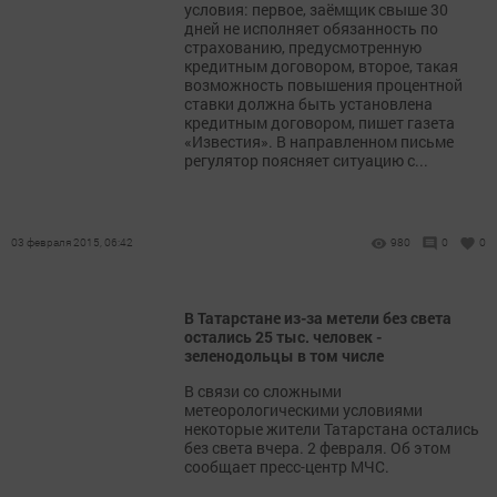
условия: первое, заёмщик свыше 30
дней не исполняет обязанность по
страхованию, предусмотренную
кредитным договором, второе, такая
возможность повышения процентной
ставки должна быть установлена
кредитным договором, пишет газета
«Известия». В направленном письме
регулятор поясняет ситуацию с...
03 февраля 2015, 06:42
980
0
0
В Татарстане из-за метели без света
остались 25 тыс. человек -
зеленодольцы в том числе
В связи со сложными
метеорологическими условиями
некоторые жители Татарстана остались
без света вчера. 2 февраля. Об этом
сообщает пресс-центр МЧС.