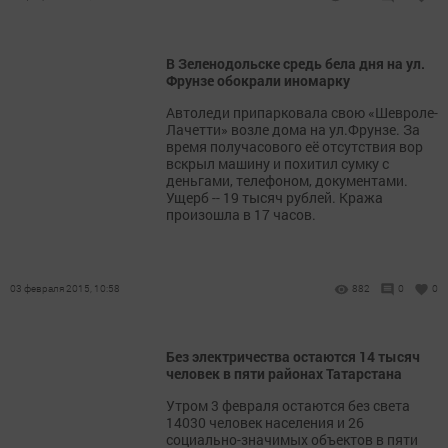
В Зеленодольске средь бела дня на ул.
Фрунзе обокрали иномарку
Автоледи припарковала свою «Шевроле-
Лачетти» возле дома на ул.Фрунзе. За
время получасового её отсутствия вор
вскрыл машину и похитил сумку с
деньгами, телефоном, документами.
Ущерб -- 19 тысяч рублей. Кража
произошла в 17 часов.
03 февраля 2015, 10:58
882
0
0
Без электричества остаются 14 тысяч
человек в пяти районах Татарстана
Утром 3 февраля остаются без света
14030 человек населения и 26
социально-значимых объектов в пяти