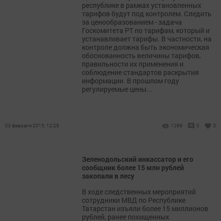
республике в рамках установленных
тарифов будут под контролем. Следить
за ценообразованием - задача
Госкомитета РТ по тарифам, который и
устанавливает тарифы. В частности, на
контроле должна быть экономическая
обоснованность величины тарифов,
правильности их применения и
соблюдение стандартов раскрытия
информации. В прошлом году
регулируемые цены...
03 февраля 2015, 12:29
1299
0
0
Зеленодольский инкассатор и его
сообщник более 15 млн рублей
закопали в лесу
В ходе следственных мероприятий
сотрудники МВД по Республике
Татарстан изъяли более 15 миллионов
рублей, ранее похищенных