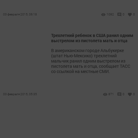
03 февраля 2015, 06:18
1082
0
0
Трехлетний ребенок в США ранил одним
выстрелом из пистолета мать и отца
В американском городе Альбукерке
(штат Нью-Мексико) трехлетний
мальчик ранил одним выстрелом из
пистолета мать и отца, сообщает ТАСС
со ссылкой на местные СМИ.
03 февраля 2015, 05:35
871
0
0