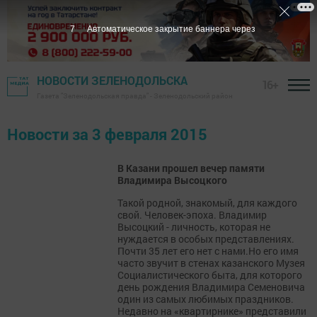
6
Автоматическое закрытие баннера через
НОВОСТИ ЗЕЛЕНОДОЛЬСКА
16+
Газета "Зеленодольская правда" - Зеленодольский район
Новости за 3 февраля 2015
В Казани прошел вечер памяти
Владимира Высоцкого
Такой родной, знакомый, для каждого
свой. Человек-эпоха. Владимир
Высоцкий - личность, которая не
нуждается в особых представлениях.
Почти 35 лет его нет с нами.Но его имя
часто звучит в стенах казанского Музея
Социалистического быта, для которого
день рождения Владимира Семеновича
один из самых любимых праздников.
Недавно на «квартирнике» представили