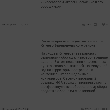
инкассатором Игорем Богаченко и его
сообщником.
03 февраля 2015, 12:12
883
0
0
Какие вопросы волнуют жителей села
Кугеево Зеленодольского района
На сходе в Кугеево глава района с
сельчанами обсуждали первоочередные
задачи. В этом поселении 4 населенных
пункта, около 600 жителей. За минувший
год на территории построено 15
контейнерных площадок на 45
контейнеров. Отремонтированы 2
родника. 60 % граждан приняли участие
в референдуме по добровольному сбора
средств. Собрано 64 с половиной...
03 февраля 2015, 11:40
1267
0
0