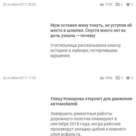
02 октября 2017, 23:22
3795
0
0
Муж оставил жену тонуть, не уступив ей
место в шлюпке. Спустя много лет их
дочь узнала — почему
Учительница рассказывала классу
историю о лайнере, потерпевшем
крушение.
02 октября 2017, 17:33
3399
0
0
Улицу Комарова откроют для движения
автомобилей
Завершить ремонтные работы
дорожного полотна планируют в
сентябре 2018 года, когда рабочие
произведут укладку щебня и нижнего
слоя асфальта.