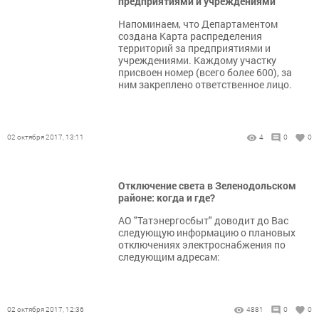
предприятиями и учреждениями
Напоминаем, что Департаментом
создана Карта распределения
территорий за предприятиями и
учреждениями. Каждому участку
присвоен номер (всего более 600), за
ним закреплено ответственное лицо.
02 октября 2017, 13:11
4
0
0
Отключение света в Зеленодольском
районе: когда и где?
АО "Татэнергосбыт" доводит до Вас
следующую информацию о плановых
отключениях электроснабжения по
следующим адресам:
02 октября 2017, 12:36
4881
0
0