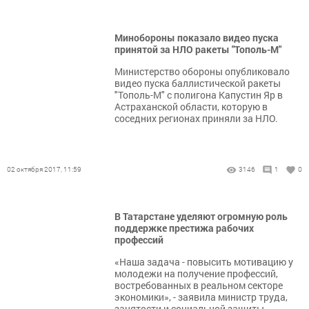
Минобороны показало видео пуска
принятой за НЛО ракеты "Тополь-М"
Министерство обороны опубликовало
видео пуска баллистической ракеты
"Тополь-М" с полигона Капустин Яр в
Астраханской области, которую в
соседних регионах приняли за НЛО.
02 октября 2017, 11:59
3146
1
0
В Татарстане уделяют огромную роль
поддержке престижа рабочих
профессий
«Наша задача - повысить мотивацию у
молодежи на получение профессий,
востребованных в реальном секторе
экономики», - заявила министр труда,
занятости и социальной защиты