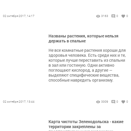
02 октября 2017, 14:17
3163
0
0
Названы растения, которые нельзя
держать в спальне
Не все комнатные растения хороши для
здоровья человека. Есть среди них и те,
которые лучше переставить из спальни
в зал или гостиную. Одни активно
поглощают кислород, а другие —
выделяют специфические вещества,
способные навредить организму.
02 октября 2017, 13:44
3309
0
0
Карта чистоты Зеленодольска - какие
территории закреплены за