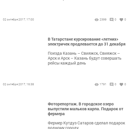
02 октября 2017, 17:00
2399
0
0
В Татарстане курсирование «летних»
электричек продлевается до 31 декабря
Поезда Казань – Свияжск, Свияжск –
Арск и Арск – Казань будут совершать
рейсы каждый день
02 октября 2017, 16:38
1791
0
0
Фоторепортаж. В городское озеро
выпустили мальков карпа. Подарок от
фермера
Фермер Кутдуз Сатаров сделал подарок
родному городу.