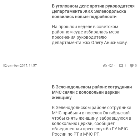
В уголовном деле против руководителя
Департамента ЖКХ Зеленодольска
появились новые подробности
На прошлой неделе в советском
районном суде избиралась мера
пресечения руководителю
департамента жкх Олегу Анисимову.
02 октября 2017, 14:57
4214
1
0
В Зеленодольском районе сотрудники
МЧС сняли с колокольни церкви
женщину
В Зеленодольском районе сотрудники
МЧС прибыли в поселок Октябрьский,
чтобы снять женщину, забравшуюся в
колокольню церкви, сообщает
объединенная пресс-служба ГУ МЧС
России по РТ и МЧС РТ.