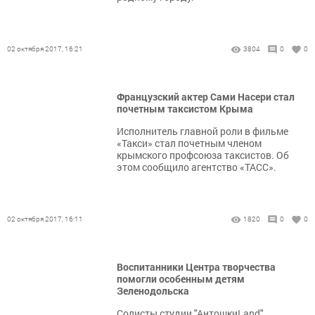
02 октября 2017, 16:21
3804
0
0
Французский актер Сами Насери стал
почетным таксистом Крыма
Исполнитель главной роли в фильме
«Такси» стал почетным членом
крымского профсоюза таксистов. Об
этом сообщило агентство «ТАСС».
02 октября 2017, 16:11
1820
0
0
Воспитанники Центра творчества
помогли особенным детям
Зеленодольска
Солисты студии "АнтошкиLand"