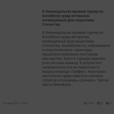
В Зеленодольске провели турнир по
волейболу среди ветеранов,
посвященный Дню защитника
Отечества.
В Зеленодольске провели турнир по
волейболу среди ветеранов,
посвященный Дню защитника
Отечества. Волейболисты, собравшиеся
в спорткомплексе «Авангард»
продемонстрировали настоящее
мастерство. Всего в турнире приняли
участие семь команд. В результате
напряженных игр на первое место
вышла команда «Тайфун». На втором
месте были представители силовых
структур из команды «Динамо». Третье
место завоевала...
01 марта 2013, 10:00
1074
0
0