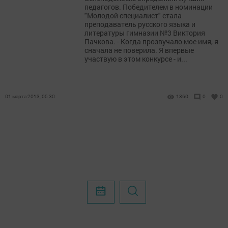
педагогов. Победителем в номинации
"Молодой специалист" стала
преподаватель русского языка и
литературы гимназии №3 Виктория
Пачкова. - Когда прозвучало мое имя, я
сначала не поверила. Я впервые
участвую в этом конкурсе - и...
01 марта 2013, 05:30
1360
0
0