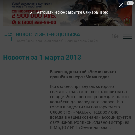
5
Автоматическое закрытие баннера через
НОВОСТИ ЗЕЛЕНОДОЛЬСКА
16+
Газета "Зеленодольская правда" - Зеленодольский район
Новости за 1 марта 2013
В зеленодольской «Земляничке»
прошёл конкурс «Мама года»
Есть слово, при звуках которого
светятся глаза и теплее становится на
сердце. Это слово сопровождает нас от
колыбели до последнего вздоха. И в
горе и в радости мы повторяем его.
Слово это - «МАМА». Недаром оно
всегда в нашем сознании ассоциируется
с Отчизной, Родиной, славной историей.
В МБДОУ N12 «Земляничка»...