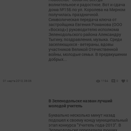
волнительное и радостное. Вот и сдача
дома №15Б по ул. Королева на Мирном
получилась праздничной.
Символическая передача ключа от
застройщика Евгения Романова (ООО
«Восход») руководителю исполкома
Зеленодольского района Александру
Тыгину, поздравления, музыка. Среди
заселяющихся - ветераны, вдовы
участников Великой Отечественной
войны, молодые семьи. В предвкушении
добрых...
01 марта 2013, 06:06
1194
0
0
В Зеленодольске назван лучший
молодой учитель
Буквально несколько минут назад
подошел к своему концу муниципальный
этап конкурса "Учитель года-2013". В
Зеленодольске определили лучших