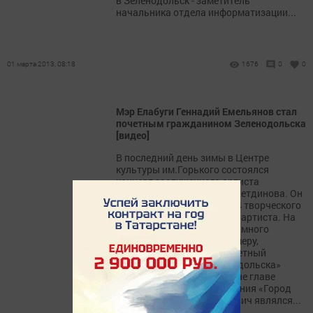
в Зеленодольск - заметитель
начальника отдела информатизации...
01 марта 2013, 08:18
1676
0
0
Мэр Елабуги Геннадий Емельянов стал
почетным гражданином Зеленодольска
[видео]
В последний день зимы в Центре
культуры им.Горького состоялся
концерт заслуженного артиста
Татарстана Салавата Фатхетдинова. Он
ознаменовал окончание 24 творческого
сезона любимого многими артиста. На
мероприятии произошло и много
значимых событий. К примеру,
присуждение звания «Почетный
гражданин города Зеленодольска»
Геннадию Емельянову, ныне главе
муниципального образования «Город
Елабуга». Геннадий Егорович являлся...