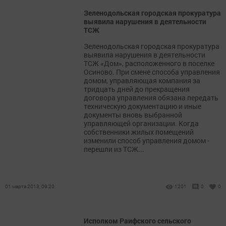
Зеленодольская городская прокуратура
выявила нарушения в деятельности
ТСЖ
Зеленодольская городская прокуратура
выявила нарушения в деятельности
ТСЖ «Дом», расположенного в поселке
Осиново. При смене способа управления
домом, управляющая компания за
тридцать дней до прекращения
договора управления обязана передать
техническую документацию и иные
документы вновь выбранной
управляющей организации. Когда
собственники жилых помещений
изменили способ управления домом -
перешли из ТСЖ...
01 марта 2013, 09:20
1201
0
0
Исполком Раифского сельского