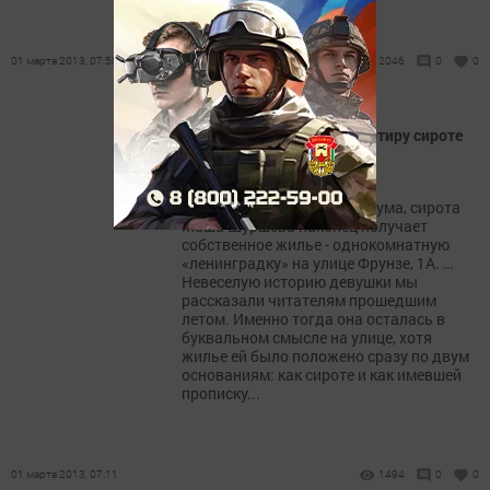
01 марта 2013, 07:58
2046
0
0
Александр Тыгин дал квартиру сироте
Зеленодольска
20-летняя выпускница
Судостроительного техникума, сирота
Маша Шуршева наконец получает
собственное жилье - однокомнатную
«ленинградку» на улице Фрунзе, 1А. …
Невеселую историю девушки мы
рассказали читателям прошедшим
летом. Именно тогда она осталась в
буквальном смысле на улице, хотя
жилье ей было положено сразу по двум
основаниям: как сироте и как имевшей
прописку...
01 марта 2013, 07:11
1494
0
0