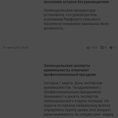
поселения остался без руководителя
Зеленодольская прокуратура
установила, что руководитель
исполкома Раифского сельского
поселения незаконно занимала свою
должность.
01 марта 2013, 08:30
1525
0
0
Зеленодольские эксперты
криминалисты отмечают
профессиональный праздник
Сегодня,1 марта, День экспертов-
криминалистов. Поздравления с
профессиональным праздником
принимают и десять экспертов
зеленодольского отдела полиции. Их
задача по одному найденному волосу
определить группу крови, пол, возраст
разыскиваемого, по следам шин - марку