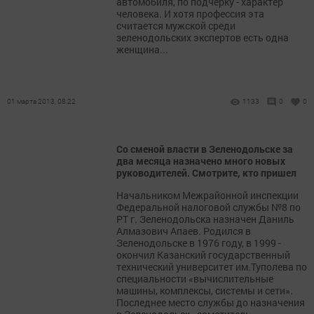
автомобиля, по подчерку - характер
человека. И хотя профессия эта
считается мужской среди
зеленодольских экспертов есть одна
женщина...
01 марта 2013, 08:22
1133
0
0
Со сменой власти в Зеленодольске за
два месяца назначено много новых
руководителей. Смотрите, кто пришел
Начальником Межрайонной инспекции
Федеральной налоговой службы №8 по
РТ г. Зеленодольска назначен Даниль
Алмазович Апаев. Родился в
Зеленодольске в 1976 году, в 1999 -
окончил Казанский государственный
технический университет им.Туполева по
специальности «вычислительные
машины, комплексы, системы и сети».
Последнее место службы до назначения