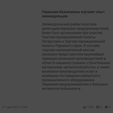
Пермские бизнесмены изучают опыт
зеленодольцев
Зеленодольский район посетила
делегация пермских предпринимателей.
Визит был организован при участии
Торгово-промышленной палаты
Татарстана и Торгово-промышленной
палаты Пермского края. В составе
торгово-экономической миссии
приехали представители крупнейших
пермских компаний-производителей в
области машиностроения, строительных
материалов, металлообработки, а также
компании-производители услуг и
компании-поставщики импортного
промышленного оборудования.
Пермские предприниматели с большим
интересом побывали в...
01 марта 2013, 10:30
1338
0
0