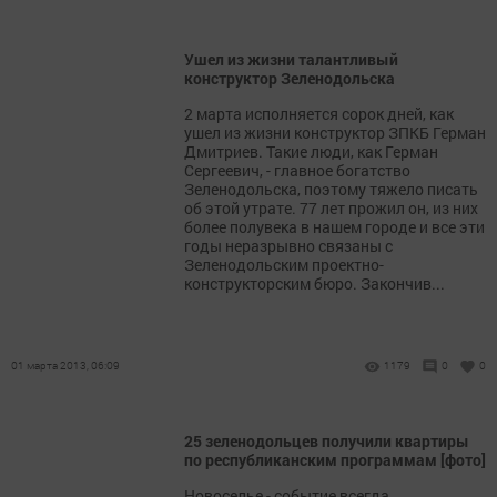
Ушел из жизни талантливый
конструктор Зеленодольска
2 марта исполняется сорок дней, как
ушел из жизни конструктор ЗПКБ Герман
Дмитриев. Такие люди, как Герман
Сергеевич, - главное богатство
Зеленодольска, поэтому тяжело писать
об этой утрате. 77 лет прожил он, из них
более полувека в нашем городе и все эти
годы неразрывно связаны с
Зеленодольским проектно-
конструкторским бюро. Закончив...
01 марта 2013, 06:09
1179
0
0
25 зеленодольцев получили квартиры
по республиканским программам [фото]
Новоселье - событие всегда