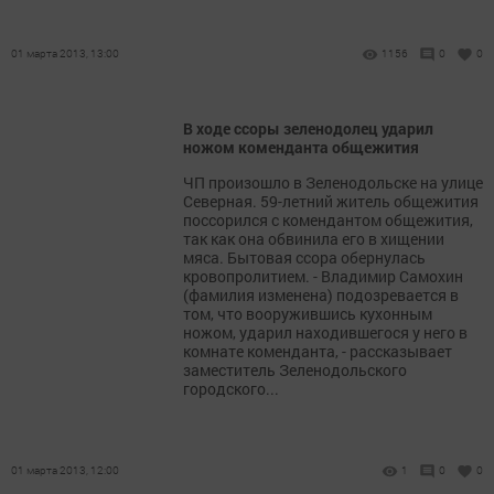
01 марта 2013, 13:00
1156
0
0
В ходе ссоры зеленодолец ударил
ножом коменданта общежития
ЧП произошло в Зеленодольске на улице
Северная. 59-летний житель общежития
поссорился с комендантом общежития,
так как она обвинила его в хищении
мяса. Бытовая ссора обернулась
кровопролитием. - Владимир Самохин
(фамилия изменена) подозревается в
том, что вооружившись кухонным
ножом, ударил находившегося у него в
комнате коменданта, - рассказывает
заместитель Зеленодольского
городского...
01 марта 2013, 12:00
1
0
0